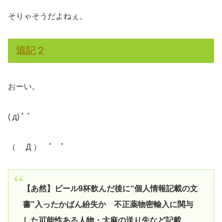
そりゃそうだよねぇ。
追記２
おーい。
( д) ﾟ ﾟ
（ Д ） ﾟ ﾟ
【あ然】ビール9杯飲んだ後に“個人情報記載の文
書”入ったかばん紛失か 不正薬物密輸入に関与
した可能性ある人物・大麻の送り先など記載