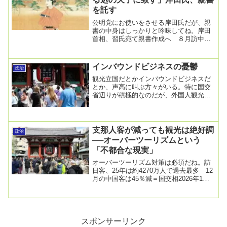
を託す
公明党にお使いをさせる岸田氏だが、親
書の中身はしっかりと吟味してね。岸田
首相、習氏宛て親書作成へ ８月訪中の
公明代表が要請2023/8/9 22:28岸田文雄
首...
インバウンドビジネスの憂鬱
政治
観光立国だとかインバウンドビジネスだ
とか、声高に叫ぶ方々がいる。特に国交
省辺りが積極的なのだが、外国人観光客
を誘致するというのは良い面ばかりでは
ない。「ひどすぎ...
支那人客が減っても観光は絶好調
政治
──オーバーツーリズムという
「不都合な現実」
オーバーツーリズム対策は必須だね。訪
日客、25年は約4270万人で過去最多 12
月の中国客は45％減＝国交相2026年1月
20日午前 11:32金子恭之国交相は...
スポンサーリンク