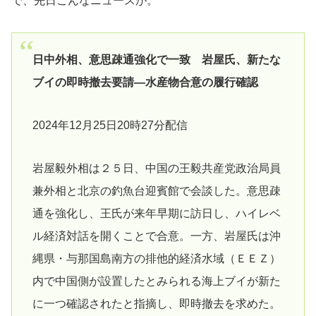
で、先日こんなニュースが。
日中外相、意思疎通強化で一致 岩屋氏、新たな
ブイの即時撤去要請―水産物合意の履行確認
2024年12月25日20時27分配信
岩屋毅外相は２５日、中国の王毅共産党政治局員
兼外相と北京の釣魚台迎賓館で会談した。意思疎
通を強化し、王氏が来年早期に訪日し、ハイレベ
ル経済対話を開くことで合意。一方、岩屋氏は沖
縄県・与那国島南方の排他的経済水域（ＥＥＺ）
内で中国側が設置したとみられる海上ブイが新た
に一つ確認されたと指摘し、即時撤去を求めた。