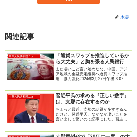
木霊
関連記事
「通貨スワップを推進しているか
中華人民共和国ニュース
ら大丈夫」と胸を張る人民銀行
また凄いこと言い始めたな。中国、アジ
ア地域の金融安定維持へ通貨スワップ推
進 協力強化2024年3月27日午後 3:07中
国人民銀行（中央銀行）の潘功勝総裁は
２７...
習近平氏の求める『正しい数字』
中華人民共和国ニュース
は、支那に存在するのか
ちょっと最近、支那の話題が多すぎるん
だけど、習近平氏、なかなか凄いことを
言い出して驚いので記事にした。習主
席、成長率の数字水増しする当局者を処
罰と明言－人民日報...
支那貴州省で「30年に一度」の大