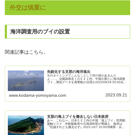
外交は慎重に
海洋調査用のブイの設置
関連記事はこちら。
先鋭化する支那の海洋進出
今のタイミングでこんなことして何の得があるんだ
よ……。尖閣諸島近くのＥＥＺ内、中国が新たに海洋調査
ブイ…潮流データを海警船が活用か2023/09/18 05:00尖閣
諸島（沖縄県）近くの日本の排他的経済水域（ＥＥＺ）内
で、中国が海洋調査ブイ...
2023.09.21
www.kodama-yomoyama.com
支那の海上ブイを撤去しない日本政府
あー、これなー。日本ＥＥＺ内の中国「海上ブイ」民間船
接触リスク 外航船船長や元海保幹部が警鐘も 政府は
〝抗議すれども撤去せず〟2023.10/7 10:00沖縄県・尖閣
諸島周辺の日本の排他的経済水域（ＥＥＺ）内で、中国が
勝手に設置した「海上...