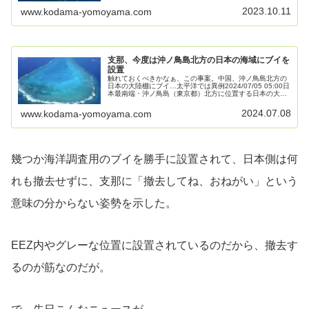
2023.10.11
www.kodama-yomoyama.com
支那、今度は沖ノ鳥島北方の日本の海域にブイを
設置
触れておくべきかなぁ、この事案。中国、沖ノ鳥島北方の
日本の大陸棚にブイ…太平洋では異例2024/07/05 05:00日
本最南端・沖ノ鳥島（東京都）北方に位置する日本の大陸
棚・ 四国海盆しこくかいぼん 海域に先月、中国公船が浮
標（ブイ）を設...
2024.07.08
www.kodama-yomoyama.com
幾つか海洋調査用のブイを勝手に設置されて、日本側は何
れも撤去せずに、支那に「撤去してね、おねがい」という
意味の分からない姿勢を示した。
EEZ内やグレーな位置に設置されているのだから、撤去す
るのが筋なのだが。