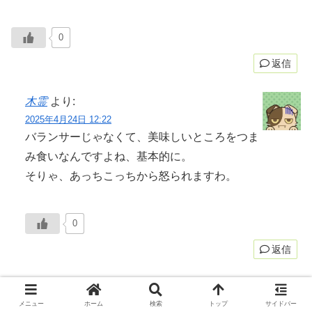
0
返信
木霊
より:
2025年4月24日 12:22
バランサーじゃなくて、美味しいところをつま
み食いなんですよね、基本的に。
そりゃ、あっちこっちから怒られますわ。
0
返信
砂漠の男
より:
メニュー
ホーム
検索
トップ
サイドバー
2025年4月22日 18:57