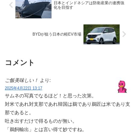
日本とインドネシアは防衛産業の連携強
化を目指す
BYDが狙う日本の軽EV市場
コメント
ご飯美味しい！
より:
2025年4月22日 13:17
サムネの写真でなるほど！と思った次第。
対米であれ対支那であれ韓国は鵜であり鵜匠は米であり支
那であると。
吐き出すだけで得るものが無い。
「鵜飼輸出」とは言い得て妙ですね。