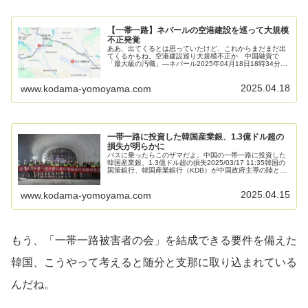
【一帯一路】ネパールの空港建設を巡って大規模
不正発覚
ああ、出てくるとは思っていたけど、これからまだまだ出
てくるかもね。空港建設巡り大規模不正か 中国融資で
「最大級の汚職」―ネパール2025年04月18日18時34分ネ
パール中部の観光地ポカラに中国の融資で整備された国際
空港を巡り、大規模な不正...
2025.04.18
www.kodama-yomoyama.com
一帯一路に投資した韓国産業銀、1.3億ドル超の
損失が明らかに
バスに乗ったらこのザマだよ。中国の一帯一路に投資した
韓国産業銀、1.3億ドル超の損失2025/03/17 11:35韓国の
国策銀行、韓国産業銀行（KDB）が中国政府主導の陸と海
の新シルクロード構想「一帯一路」に関連する投資で、
2017年7月...
2025.04.15
www.kodama-yomoyama.com
もう、「一帯一路被害者の会」を結成できる要件を備えた
韓国、こうやって考えると随分と支那に取り込まれている
んだね。