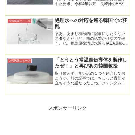
中止要求、令和4年以来 長崎沖のEEZ内
で2025/1/22 23:35海上保安庁は22...
処理水への対応を巡る韓国での狂
大韓民国ニュース
乱
まあ、あまり積極的に記事にしたくない
ネタなんだけど、前の話繋がりなので軽
く、ね。福島原発汚染水巡るIAEA最終報
告書を信用しますか？ 韓国人の54.1％
「信用し...
「とうとう常温超伝導体を製作し
大韓民国ニュース
たぜ！」と再びあの韓国教授
取り敢えず、笑い話の１つも紹介してお
こうか。前の記事では、ちょっと青筋が
立ちそうな話だったしね。クォンタムポ
ート、常温超伝導体製作主張… 「抵抗測
定はしない」2...
スポンサーリンク