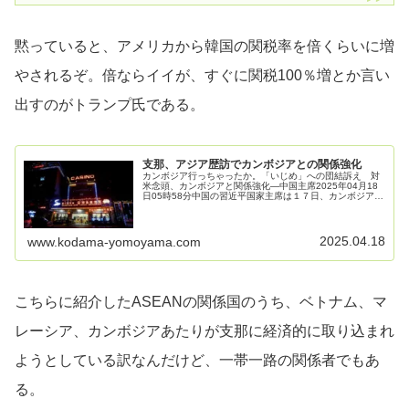
黙っていると、アメリカから韓国の関税率を倍くらいに増
やされるぞ。倍ならイイが、すぐに関税100％増とか言い
出すのがトランプ氏である。
支那、アジア歴訪でカンボジアとの関係強化
カンボジア行っちゃったか。「いじめ」への団結訴え 対
米念頭、カンボジアと関係強化―中国主席2025年04月18
日05時58分中国の習近平国家主席は１７日、カンボジアの
首都プノンペンでフン・マネット首相と会談した。習氏
は、各国に対して高関税政...
2025.04.18
www.kodama-yomoyama.com
こちらに紹介したASEANの関係国のうち、ベトナム、マ
レーシア、カンボジアあたりが支那に経済的に取り込まれ
ようとしている訳なんだけど、一帯一路の関係者でもあ
る。