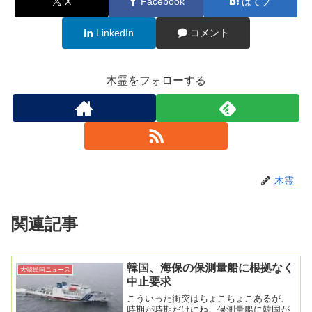
X
Facebook
はてブ
LinkedIn
コメント
木霊をフォローする
木霊
関連記事
韓国、海保の保測量船に根拠なく
大韓民国ニュース
中止要求
こういった衝突はちょこちょこあるが、
時期が時期だけにね。保測量船に韓国が