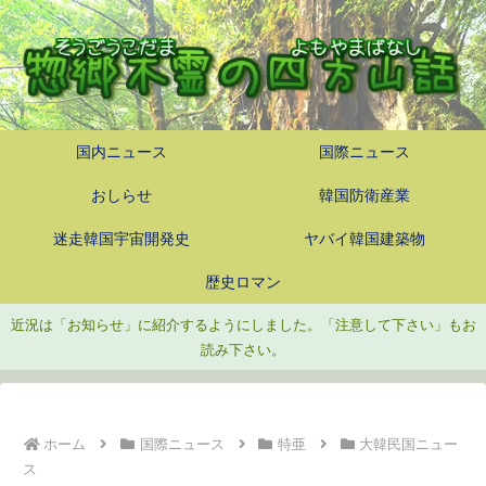
国内ニュース
国際ニュース
おしらせ
韓国防衛産業
迷走韓国宇宙開発史
ヤバイ韓国建築物
歴史ロマン
近況は「お知らせ」に紹介するようにしました。「注意して下さい」もお
読み下さい。
ホーム
国際ニュース
特亜
大韓民国ニュー
ス