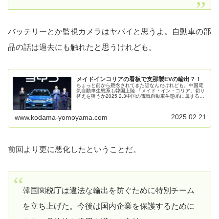
バッテリーとか監視カメラはヤバイと思うよ。自動車の部
品の話は過去にも触れたと思うけれども。
メイドインコリアの看板で支那製EVの輸出？！
ちょっと前から懸念されてきた話なんだけれども。中国電
気自動車生態系も韓国上陸 「メイド・イン・コリア」切り
替えを狙うか2025.2.3中国の電気自動車生態系に属する企
業が相次いで韓国市場に上陸する中、その意図をめぐって
韓国政府と業界に緊張感...
2025.02.21
www.kodama-yomoyama.com
前回より更に悪化したということだ。
韓国関税庁は違法な輸出を防ぐために特別チーム
を立ち上げた。今後は国内企業を保護するために