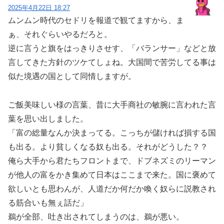
2025年4月22日 18:27
ムンムン時代のセドリを報道で観てますから、ま
ぁ、それぐらいやるだろと。
逆に言うと旗をはっきりさせす、「バランサー」などと放
言してきた方針のツケてしょね。大国間で苦労してる事は
似た境遇の国として同情しますが。
ご飯美味しい様の言葉、昔に大手商社の敏腕に言われた言
葉を思い出しました。
「富の総量なんか決まってる。こっちが儲ければ損する国
も出る。より貧しくなる奴も出る。それがどうした？？
俺ら大手から君たちフロントまで、ドブネズミのリーマン
が他人の富をかき集めて日本はここまで来た。国に褒めて
欲しいとも思わんが、人道だか何だか喚く奴らに説教され
る筋合いも無ぇ話だ」
鵜が全部、吐き出されてしまうのは、鵜が悪い。