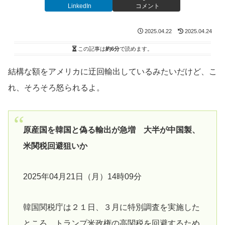
LinkedIn
コメント
2025.04.22
2025.04.24
この記事は
約6分
で読めます。
結構な額をアメリカに迂回輸出しているみたいだけど、こ
れ、そろそろ怒られるよ。
原産国を韓国と偽る輸出が急増 大半が中国製、
米関税回避狙いか
2025年04月21日（月）14時09分
韓国関税庁は２１日、３月に特別調査を実施した
ところ、トランプ米政権の高関税を回避するため