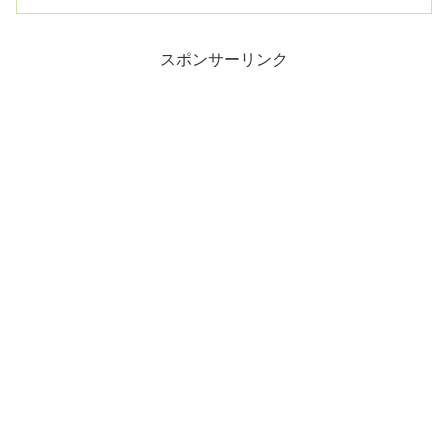
実誤認が大半閔妃暗...
スポンサーリンク