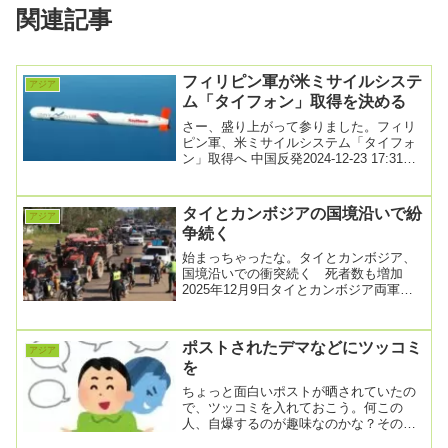
関連記事
フィリピン軍が米ミサイルシステ
アジア
ム「タイフォン」取得を決める
さー、盛り上がって参りました。フィリ
ピン軍、米ミサイルシステム「タイフォ
ン」取得へ 中国反発2024-12-23 17:31フ
ィリピン軍は２３日、自国の海洋権益...
タイとカンボジアの国境沿いで紛
アジア
争続く
始まっちゃったな。タイとカンボジア、
国境沿いでの衝突続く 死者数も増加
2025年12月9日タイとカンボジア両軍は9
日、係争中の国境付近で衝突を続けた。
タイ空軍は...
ポストされたデマなどにツッコミ
アジア
を
ちょっと面白いポストが晒されていたの
で、ツッコミを入れておこう。何この
人、自爆するのが趣味なのかな？そのう
ち背景情報が付くんじゃなかろうか。事