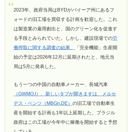
2023年、政府当局はBYDがバイーア州にあるフ
ォードの旧工場を買収する計画を歓迎した。これ
は製造業の雇用創出と、国のグリーン化を促進す
る手段とみられていた。しかし、建設現場での
労
働搾取に関する調査の結果、
「完全機能」生産開
始の予定は2026年12月に延期されたと、地元当
局は5月に発表した。
もう一つの中国の自動車メーカー、長城汽車
（GWMO.I）、新しいタブが開きます
は、メルセ
デス・ベンツ（MBGn.DE）
の旧工場で自動車生
産を開始する計画も1年以上延期した。ブラジル
政府はこの工場が今年中に稼働を開始すると予想
している。