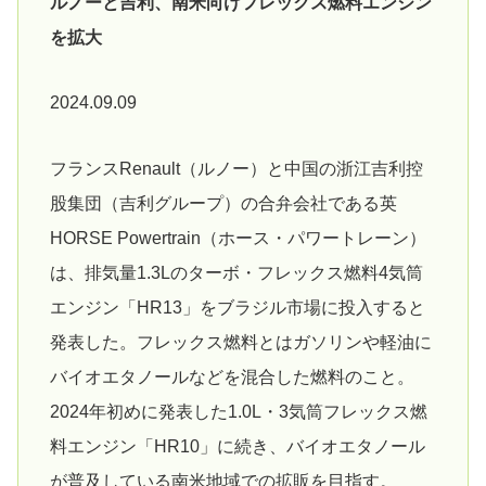
ルノーと吉利、南米向けフレックス燃料エンジン
を拡大
2024.09.09
フランスRenault（ルノー）と中国の浙江吉利控
股集団（吉利グループ）の合弁会社である英
HORSE Powertrain（ホース・パワートレーン）
は、排気量1.3Lのターボ・フレックス燃料4気筒
エンジン「HR13」をブラジル市場に投入すると
発表した。フレックス燃料とはガソリンや軽油に
バイオエタノールなどを混合した燃料のこと。
2024年初めに発表した1.0L・3気筒フレックス燃
料エンジン「HR10」に続き、バイオエタノール
が普及している南米地域での拡販を目指す。