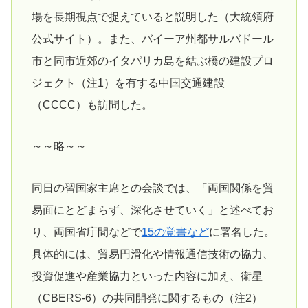
場を長期視点で捉えていると説明した（大統領府
公式サイト）。また、バイーア州都サルバドール
市と同市近郊のイタパリカ島を結ぶ橋の建設プロ
ジェクト（注1）を有する中国交通建設
（CCCC）も訪問した。
～～略～～
同日の習国家主席との会談では、「両国関係を貿
易面にとどまらず、深化させていく」と述べてお
り、両国省庁間などで
15の覚書など
に署名した。
具体的には、貿易円滑化や情報通信技術の協力、
投資促進や産業協力といった内容に加え、衛星
（CBERS-6）の共同開発に関するもの（注2）