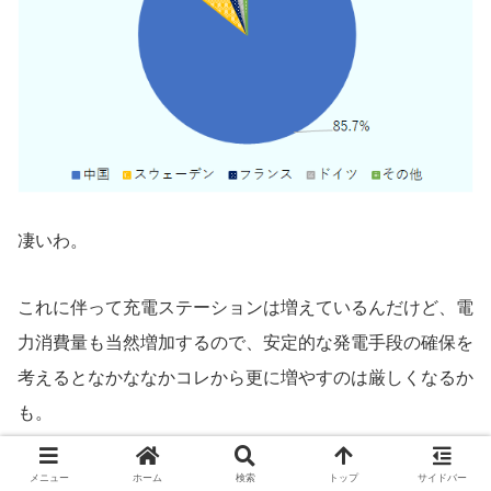
凄いわ。
これに伴って充電ステーションは増えているんだけど、電
力消費量も当然増加するので、安定的な発電手段の確保を
考えるとなかななかコレから更に増やすのは厳しくなるか
も。
ブラジルの電力のウチ、6割以上が水力発電に頼ってい
メニュー
ホーム
検索
トップ
サイドバー