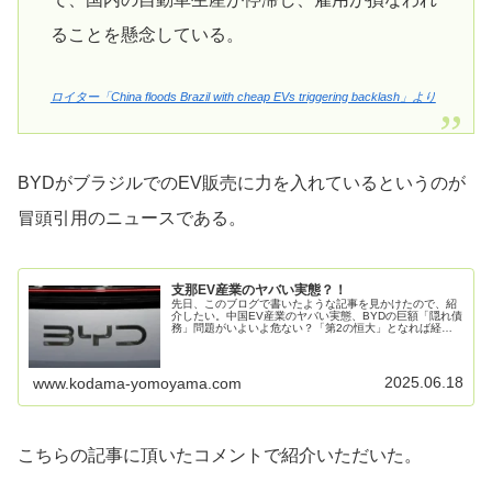
ることを懸念している。
ロイター「China floods Brazil with cheap EVs triggering backlash」より
BYDがブラジルでのEV販売に力を入れているというのが
冒頭引用のニュースである。
支那EV産業のヤバい実態？！
先日、このブログで書いたような記事を見かけたので、紹
介したい。中国EV産業のヤバい実態、BYDの巨額「隠れ債
務」問題がいよいよ危ない？「第2の恒大」となれば経済
は再起不能か2025.6.14（土）中国のEV業界がバブル崩壊
の危機に直面してい...
2025.06.18
www.kodama-yomoyama.com
こちらの記事に頂いたコメントで紹介いただいた。