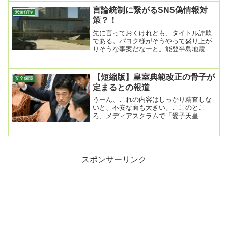
言論統制に繋がるSNS偽情報対
安全保障
策？！
先に言っておくけれども、タイトル詐欺
である。パヨク様がそうやって盛り上が
りそうな事案だなーと。能登半島地震
SNSで偽情報 政府 有識者チーム設置し
対策検討へ2...
【短縮版】皇室典範改正の骨子が
安全保障
定まるとの報道
うーん、これの内容はしっかり精査しな
いと、不安な面も大きい。ここのとこ
ろ、メディアスクラムで「愛子天皇
を！」と盛り上がるキモチワルイ流れが
出来ているらしく、愚に...
スポンサーリンク