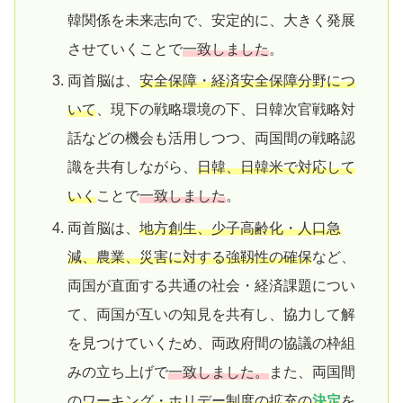
韓関係を未来志向で、安定的に、大きく発展
させていくことで
一致しました
。
両首脳は、
安全保障・経済安全保障分野につ
いて
、現下の戦略環境の下、日韓次官戦略対
話などの機会も活用しつつ、両国間の戦略認
識を共有しながら、
日韓、日韓米で対応して
いく
ことで
一致しました
。
両首脳は、
地方創生、少子高齢化・人口急
減、農業、災害に対する強靱性の確保
など、
両国が直面する共通の社会・経済課題につい
て、両国が互いの知見を共有し、協力して解
を見つけていくため、両政府間の協議の枠組
みの立ち上げで
一致しました。
また、両国間
の
ワーキング・ホリデー制度の拡充の
決定
を