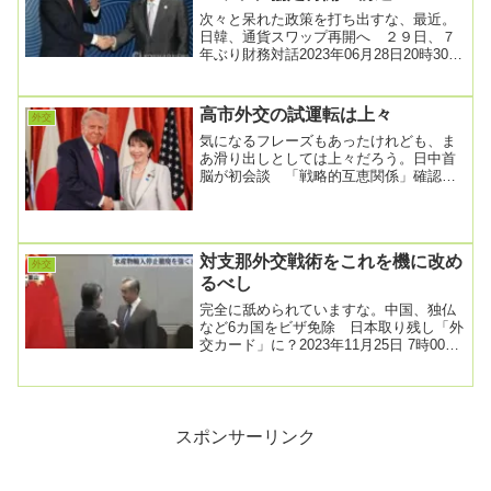
次々と呆れた政策を打ち出すな、最近。
日韓、通貨スワップ再開へ ２９日、７
年ぶり財務対話2023年06月28日20時30分
日本、韓国両政府は２９日、財務当局の
閣僚...
高市外交の試運転は上々
外交
気になるフレーズもあったけれども、ま
あ滑り出しとしては上々だろう。日中首
脳が初会談 「戦略的互恵関係」確認
2025年10月31日17時15分配信韓国・慶州
を訪問...
対支那外交戦術をこれを機に改め
外交
るべし
完全に舐められていますな。中国、独仏
など6カ国をビザ免除 日本取り残し「外
交カード」に？2023年11月25日 7時00分
中国外務省は24日、中国入国時のビザ
を...
スポンサーリンク