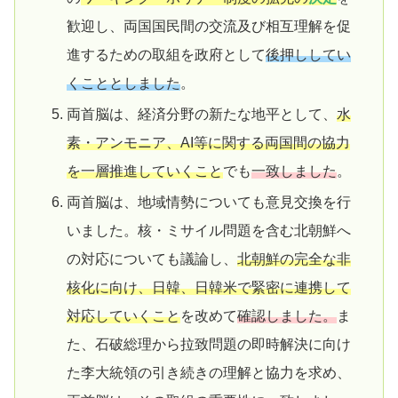
歓迎し、両国国民間の交流及び相互理解を促
進するための取組を政府として
後押ししてい
くこととしました
。
両首脳は、経済分野の新たな地平として、
水
素・アンモニア、AI等に関する両国間の協力
を一層推進していくこと
でも
一致しました
。
両首脳は、地域情勢についても意見交換を行
いました。核・ミサイル問題を含む北朝鮮へ
の対応についても議論し、
北朝鮮の完全な非
核化に向け、日韓、日韓米で緊密に連携して
対応していくこと
を改めて
確認しました。
ま
た、石破総理から拉致問題の即時解決に向け
た李大統領の引き続きの理解と協力を求め、