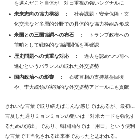
を選んだこと自体が、対日重視の強いシグナルに
未来志向の協力構築
： 社会課題・安全保障・文
化交流など多層的分野での具体的な協力枠組み形成
米国との三国協調への布石
： トランプ政権への
前哨として戦略的な協調関係を再確認
歴史問題への慎重な対応
： 過去を認めつつ前へ
進むというバランスの取れた外交姿勢
国内政治への影響
： 石破首相の支持基盤回復
や、李大統領の実効的な外交姿勢アピールにも貢献
きれいな言葉で取り繕えばこんな感じではあるが、最初に
言及した通りミョンミョンの狙いは「対米カードを強化す
るための演出」であり、韓国国内では「用日」という便利
な言葉で正当化される出来事であったと思われる。