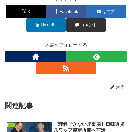
X
Facebook
はてブ
LinkedIn
コメント
木霊をフォローする
木霊
関連記事
【理解できない岸田脳】日韓通貨
外交
スワップ協定再開へ前進