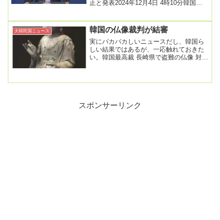
止と発表2024年12月4日 4時10分韓国の
ユン・ソンニョル（尹錫悦）大統領は3日
夜...
韓国の仏像裁判が結審
大韓民国ニュース
実にバカバカしいニュースだし、韓国ら
しい結果ではあるが、一応触れておきた
い。韓国最高裁 長崎県で盗難の仏像 対馬
市の寺の所有権認める判決2023年10月26
日 ...
スポンサーリンク