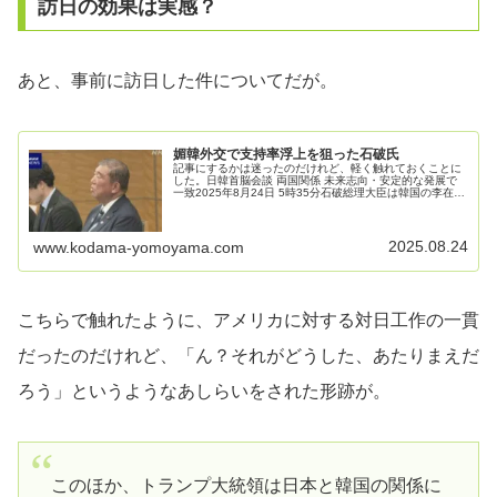
訪日の効果は実感？
あと、事前に訪日した件についてだが。
媚韓外交で支持率浮上を狙った石破氏
記事にするかは迷ったのだけれど、軽く触れておくことに
した。日韓首脳会談 両国関係 未来志向・安定的な発展で
一致2025年8月24日 5時35分石破総理大臣は韓国の李在明
大統領と首脳会談を行い、両国の関係を未来志向で安定的
に発展させていくこと...
2025.08.24
www.kodama-yomoyama.com
こちらで触れたように、アメリカに対する対日工作の一貫
だったのだけれど、「ん？それがどうした、あたりまえだ
ろう」というようなあしらいをされた形跡が。
このほか、トランプ大統領は日本と韓国の関係に