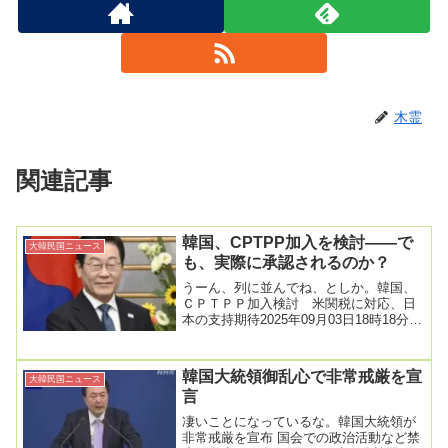
木霊
関連記事
韓国、CPTPP加入を検討――で
大韓民国ニュース
も、実際に承認されるのか？
うーん、列に並んでね、としか。韓国、
ＣＰＴＰＰ加入検討 米関税に対応、日
本の支持期待2025年09月03日18時18分韓
国の李在明政権は３日、包括的および先
進的...
韓国大統領御乱心で非常戒厳を宣
大韓民国ニュース
言
凄いことになっているな。韓国大統領が
非常戒厳を宣布 国会での政治活動など禁