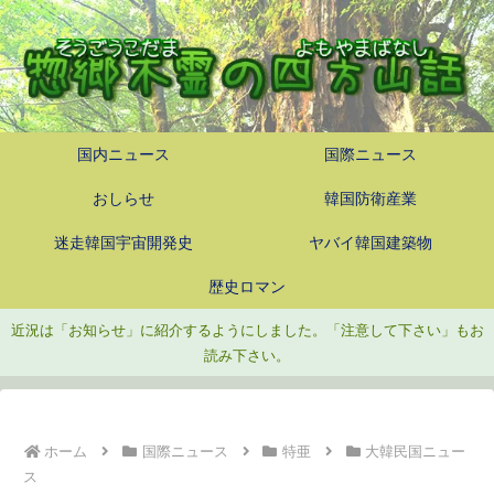
国内ニュース
国際ニュース
おしらせ
韓国防衛産業
迷走韓国宇宙開発史
ヤバイ韓国建築物
歴史ロマン
近況は「お知らせ」に紹介するようにしました。「注意して下さい」もお
読み下さい。
ホーム
国際ニュース
特亜
大韓民国ニュー
ス