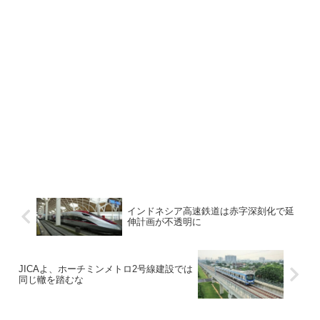
インドネシア高速鉄道は赤字深刻化で延
伸計画が不透明に
JICAよ、ホーチミンメトロ2号線建設では
同じ轍を踏むな