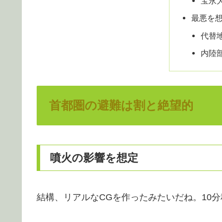
宝永
最悪を
代替
内陸
首都圏の避難は割と絶望的
噴火の影響を想定
結構、リアルなCGを作ったみたいだね。10