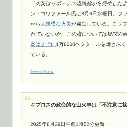
「火災はリボーテの道路脇から発生した
ン・コワファール氏は8月6日水曜日、フ
から
大規模な火災
が発生している。コワ
れていないが、この点については疑問の余
炎はすでに
1万6000ヘクタールを焼き尽
ている。
franceinfoより
キプロスの致命的な山火事は「不注意に
2025年8月29日午前1時52分更新