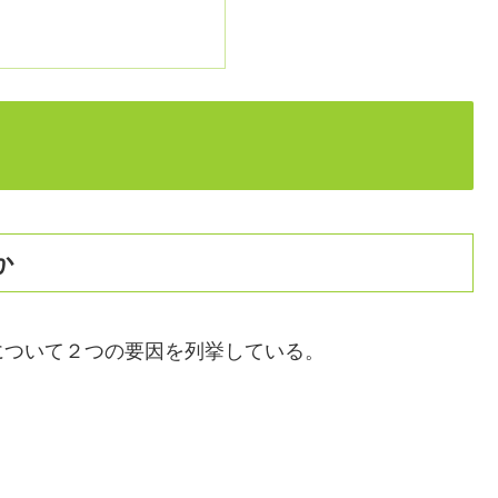
か
について２つの要因を列挙している。