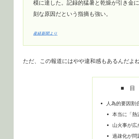
模に達した。記録的猛暑と乾燥が引き金
刻な原因だという指摘も強い。
産経新聞より
ただ、この報道にはやや違和感もあるんだよ
■ 目
人為的要因割
本当に「熱
山火事が広
過疎化が問