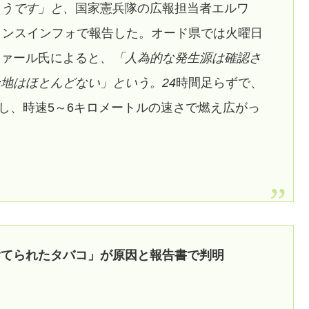
ようです」と、
国家憲兵隊の広報担当者エルワ
ランスインフォで報告した。オード県では火曜日
ファール氏によると
、「人為的な発生源は確認さ
地はほとんどない」という。24
時間足らずで、
くし、時速5～6キロメートルの速さで燃え広がっ
捨てられたタバコ」が原因と報告書で判明