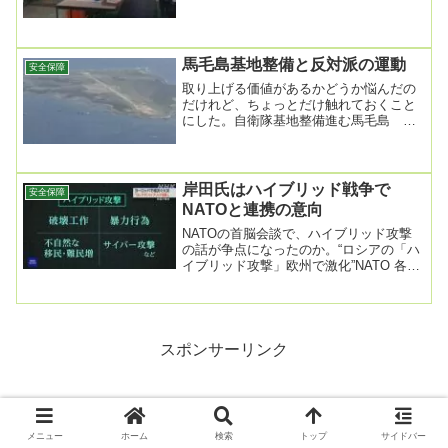
24分「14歳から働いてきた私の人生は...
馬毛島基地整備と反対派の運動
安全保障
取り上げる価値があるかどうか悩んだの
だけれど、ちょっとだけ触れておくこと
にした。自衛隊基地整備進む馬毛島
「戦争の島にするな」全国の平和団体が
初の交流会 工事中...
岸田氏はハイブリッド戦争で
安全保障
NATOと連携の意向
NATOの首脳会談で、ハイブリッド攻撃
の話が争点になったのか。“ロシアの「ハ
イブリッド攻撃」欧州で激化”NATO 各国
対抗へ2024年7月14日 17時33分N...
スポンサーリンク
メニュー
ホーム
検索
トップ
サイドバー