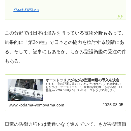
日本経済新聞より
この分野では日本は強みを持っている技術分野もあって、
結果的に「第2の柱」で日本との協力を検討する段階にあ
る。そして、記事にもあるが、もがみ型護衛艦の受注の件
もある。
オーストラリアがもがみ型護衛艦の導入を決定
おおお、別の記事を書いていたのだけれど、これは触れて
おかねば。オーストラリア、最新鋭護衛艦「もがみ型」11
隻導入へ2025年8月5日 9:44オーストラリアのリチャー
ド・マールズ国防相は5日、次期フリゲート艦新造計画
で、三菱重工が建造した最...
2025.08.05
www.kodama-yomoyama.com
日豪の防衛力強化は間違いなく進んでいて、もがみ型護衛