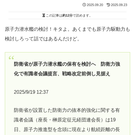
2025.09.20
2025.09.23
この記事は
約12分
で読めます。
原子力潜水艦の検討！キタよ。あくまでも原子力駆動力も
検討しろって話ではあるんだけど。
防衛省が原子力潜水艦の保有を検討へ 防衛力強
化で有識者会議提言、戦略改定前倒し見据え
2025/9/19 12:37
防衛省が設置した防衛力の抜本的強化に関する有
識者会議（座長・榊原定征元経団連会長）は19
日、原子力推進型を念頭に現在より航続距離の長