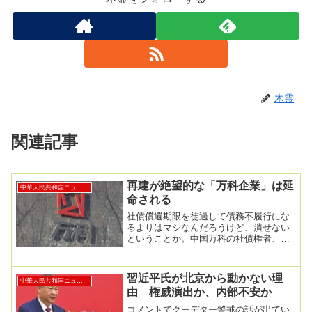
木霊
関連記事
再建が絶望的な「万科企業」は延
中華人民共和国ニュース
命される
社債償還期限を徒過して債務不履行にな
るよりはマシなんだろうけど、潰せない
ということか。中国万科の社債権者、返
済猶予延長承認し不履行回避 償還延期
は否決2025年...
習近平氏が北京から動かない理
中華人民共和国ニュース
由 権威演出か、内部不安か
コメントでクーデター警戒の話が出てい