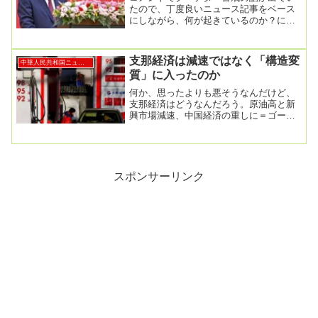
たので、丁度良いニュース記事をベース
にしながら、何が起きているのか？につ
いて少し考えていきたい。習近平氏、半
年以上外遊ゼロで...
支那経済は減速ではなく「構造変
中華人民共和国ニュース
質」に入ったのか
何か、思ったよりも悪そうなんだけど、
支那経済はどうなんだろう。原油高と新
興市場減速、中国経済の重しに＝ゴール
ドマン2026年3月23日午後 8:01 GMT+9...
スポンサーリンク