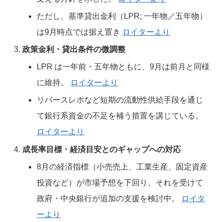
ただし、基準貸出金利（LPR; 一年物／五年物）
は9月時点では据え置き
ロイターより
政策金利・貸出条件の微調整
LPR は一年前・五年物ともに、9月は前月と同様
に維持。
ロイターより
リバースレポなど短期の流動性供給手段を通じ
て銀行系資金の不足を補う措置を講じている。
ロイターより
成長率目標・経済目安とのギャップへの対応
8月の経済指標（小売売上、工業生産、固定資産
投資など）が市場予想を下回り、それを受けて
政府・中央銀行が追加の支援を検討中。
ロイタ
ーより