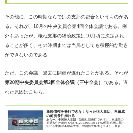
その他に、この時期ならではの支那の都合というものがあ
る。それが、10月の中央委員会第4回全体会議である。例
外もあったが、概ね支那の経済政策は10月頃に決定され
ることが多く、その時期までは当局としても積極的な動き
ができないのである。
ただ、この会議、過去に開催が遅れたことがある。それが
第20期中央委員会第3回全体会議（三中全会）
である。遅
れた原因はこちら。
新規債権を発行できなくなった恒大集団、再編成
の前提条件崩れる
あらー。中国恒大集団「新規社債発行できず」…再編策の
前提条件が崩れる格好に2023/09/25 11:02経営危機に陥っ
ている中国の不動産大手、中国恒大集団は２４日、新規の
社債を発行する資格を満たせないとする声明を発表した。
中核子会社の恒大...