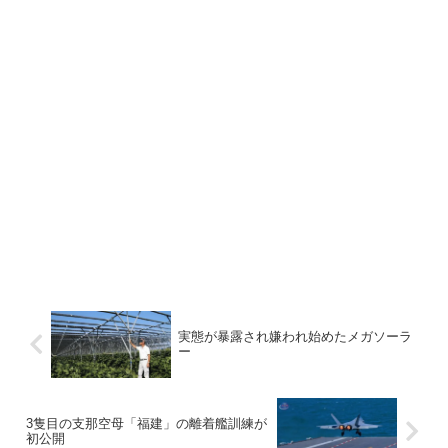
実態が暴露され嫌われ始めたメガソーラ
ー
3隻目の支那空母「福建」の離着艦訓練が
初公開