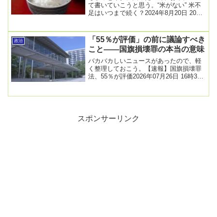
て書いていこうと思う。“米がない” 米不
足はいつまで続く？2024年8月20日 20時
58分「米がどこにもない」SNSにはコ...
「55％が評価」の前に議論すべき
政治
こと――国旗損壊罪の本当の意味
バカバカしいニュースがあったので、軽
く整理しておこう。【速報】国旗損壊罪
法、55％が評価2026年07月26日 16時33
分共同通信世論調査で、日本国旗を傷つ
け...
スポンサーリンク