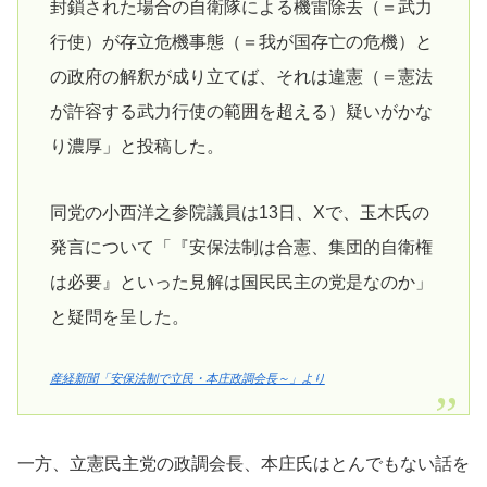
封鎖された場合の自衛隊による機雷除去（＝武力
行使）が存立危機事態（＝我が国存亡の危機）と
の政府の解釈が成り立てば、それは違憲（＝憲法
が許容する武力行使の範囲を超える）疑いがかな
り濃厚」と投稿した。
同党の小西洋之参院議員は13日、Xで、玉木氏の
発言について「『安保法制は合憲、集団的自衛権
は必要』といった見解は国民民主の党是なのか」
と疑問を呈した。
産経新聞「安保法制で立民・本庄政調会長～」より
一方、立憲民主党の政調会長、本庄氏はとんでもない話を