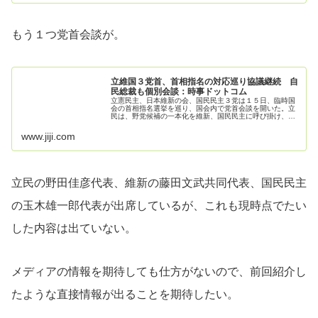
もう１つ党首会談が。
立維国３党首、首相指名の対応巡り協議継続 自
民総裁も個別会談：時事ドットコム
立憲民主、日本維新の会、国民民主３党は１５日、臨時国
会の首相指名選挙を巡り、国会内で党首会談を開いた。立
民は、野党候補の一本化を維新、国民民主に呼び掛け、幹
事長間で協議を継続することで一致した。自民党の高市早
苗総裁も３党の党首と個別に会談。...
www.jiji.com
立民の野田佳彦代表、維新の藤田文武共同代表、国民民主
の玉木雄一郎代表が出席しているが、これも現時点でたい
した内容は出ていない。
メディアの情報を期待しても仕方がないので、前回紹介し
たような直接情報が出ることを期待したい。