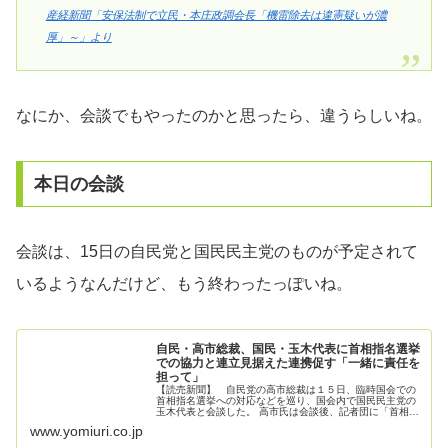
産経新聞「安保法制で立民・本庄政調会長「機雷除去は違憲疑いが濃
厚」～」より
なにか、会談でもやったのかと思ったら、違うらしいね。
本日の会談
会談は、15日の自民党と国民民主党のものが予定されて
いるようなんだけど、もう終わったっぽいね。
自民・高市総裁、国民・玉木代表に首相指名選挙
での協力と連立見据えた連携促す「一緒に責任を
担って」
【読売新聞】 自民党の高市総裁は１５日、臨時国会での
首相指名選挙への対応などを巡り、国会内で国民民主党の
玉木代表と会談した。 高市氏は会談後、記者団に「首相指
名選挙における協力をお願いした」と語った。「国民民主
www.yomiuri.co.jp
とは非常に基本政策が近