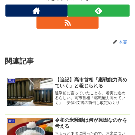
木霊
関連記事
【追記】高市首相「継戦能力高め
政治
ていく」と報じられる
選挙前に言っていたことを、着実に進め
るらしい。高市首相「継戦能力高めてい
く」 安保3文書の前倒し改定めぐり
2025年12月23日 21時33分高市早苗首相
は23...
令和の米騒動は何が原因なのかを
政治
考える
ちょっとネタに困ったので、お米につい