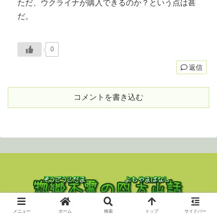
ただ、ウクライナが購入できるのか？という点は甚
だ。
0
返信
コメントを書き込む
Copyright © 2023 nekodama All Rights Reserved.
メニュー
ホーム
検索
トップ
サイドバー