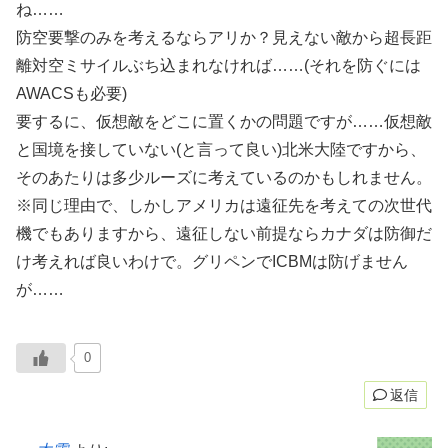
ね……
防空要撃のみを考えるならアリか？見えない敵から超長距
離対空ミサイルぶち込まれなければ……(それを防ぐには
AWACSも必要)
要するに、仮想敵をどこに置くかの問題ですが……仮想敵
と国境を接していない(と言って良い)北米大陸ですから、
そのあたりは多少ルーズに考えているのかもしれません。
※同じ理由で、しかしアメリカは遠征先を考えての次世代
機でもありますから、遠征しない前提ならカナダは防御だ
け考えれば良いわけで。グリペンでICBMは防げません
が……
0
返信