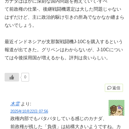
カナダはほかに深刻な国内問題を抱えていて-すべ
て前政権の仕業-、後継戦闘機選定は大した問題じゃない
はずだけど、主に政治的駆け引きの所為でなかなか纏まら
ないでしょう。
最近インドネシアが支那製戦闘機J-10Cを購入するという
報道が出てきた。グリペンはわからないが、J-10Cについ
ては今後採用国が増えるかも。評判は良いらしい。
0
返信
木霊
より:
2025年10月22日 07:56
政権内部でもバタバタしている感じのカナダ、
前政権が残した「負債」は結構大きいようですね。カ