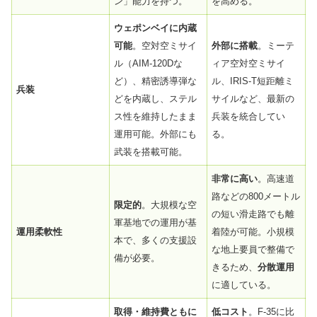
ン」能力を持つ。
を高める。
ウェポンベイに内蔵
可能
。空対空ミサイ
外部に搭載
。ミーテ
ル（AIM-120Dな
ィア空対空ミサイ
ど）、精密誘導弾な
ル、IRIS-T短距離ミ
兵装
どを内蔵し、ステル
サイルなど、最新の
ス性を維持したまま
兵装を統合してい
運用可能。外部にも
る。
武装を搭載可能。
非常に高い
。高速道
路などの800メートル
限定的
。大規模な空
の短い滑走路でも離
軍基地での運用が基
運用柔軟性
着陸が可能。小規模
本で、多くの支援設
な地上要員で整備で
備が必要。
きるため、
分散運用
に適している。
取得・維持費ともに
低コスト
。F-35に比