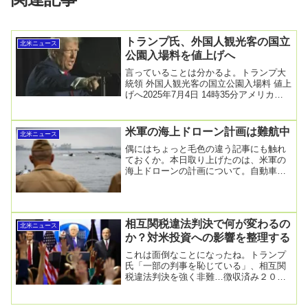
トランプ氏、外国人観光客の国立
北米ニュース
公園入場料を値上げへ
言っていることは分かるよ。トランプ大
統領 外国人観光客の国立公園入場料 値上
げへ2025年7月4日 14時35分アメリカの
トランプ大統領は「国立公園もアメリ
カ・...
米軍の海上ドローン計画は難航中
北米ニュース
偶にはちょっと毛色の違う記事にも触れ
ておくか。本日取り上げたのは、米軍の
海上ドローンの計画について。自動車の
自動運転だってそう簡単ではないので、
自由度の高い海上...
相互関税違法判決で何が変わるの
北米ニュース
か？対米投資への影響を整理する
これは面倒なことになったね。トランプ
氏「一部の判事を恥じている」、相互関
税違法判決を強く非難…徴収済み２０兆
円は当面返還拒否する構え2026/02/21
12:...