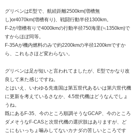
グリペンはE型で、航続距離2500km(増槽無
し)or4070km(増槽有り)、戦闘行動半径1300km。
F-2が増槽有りで4000kmの行動半径750海里(≒1350km)で
すからほぼ同等。
F-35Aが機内燃料のみで約2200kmの半径1200kmですか
ら、これもさほど変わらない。
グリペンは足が短いと言われてましたが、E型でかなり改
良して来た感じですね。
とはいえ、いわゆる先進国は第五世代あるいは第六世代機
に更新を考えているさなか、4.5世代機はどうなんでしょ
うね。
既にあるF-35、今のところ順調そうなGCAP、今のところ
ダメそうなF-CASと次世代機の選択肢はありますが、ど
こにもいっちょ噛みしてないカナダの苦しいところです