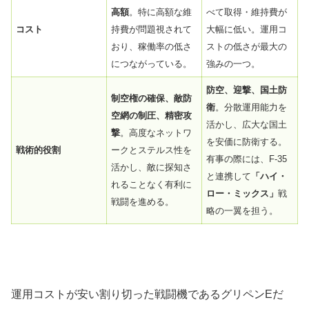
高額
。特に高額な維
べて取得・維持費が
コスト
持費が問題視されて
大幅に低い。運用コ
おり、稼働率の低さ
ストの低さが最大の
につながっている。
強みの一つ。
防空、迎撃、国土防
制空権の確保、敵防
衛
。分散運用能力を
空網の制圧、精密攻
活かし、広大な国土
撃
。高度なネットワ
を安価に防衛する。
戦術的役割
ークとステルス性を
有事の際には、F-35
活かし、敵に探知さ
と連携して
「ハイ・
れることなく有利に
ロー・ミックス」
戦
戦闘を進める。
略の一翼を担う。
運用コストが安い割り切った戦闘機であるグリペンEだ