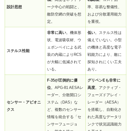
設計思想
ーク中心の戦闘と、
率、容易な整備性、
敵防空網の突破を想
および分散運用能力
定。
を重視。
非常に高い
。機体形
低い
。ステルス性は
状、電波吸収材、ウ
備えていない。小型
ェポンベイによる武
の機体と高度な電子
ステルス性能
装の内蔵によりRCS
戦能力により、敵に
が大幅に低減されて
探知されにくい工夫
いる。
あり。
F-35が圧倒的に優
グリペンEも非常に
位
。APG-81 AESAレ
高度
。アクティブ・
ーダー、分散開口シ
フェーズドアレイ・
センサー・アビオニ
ステム（DAS）な
レーダー（AESA）
クス
ど、複数のセンサー
を搭載し、自動化さ
情報を統合する「セ
れた高度なデータリ
ンサーフュージョ
ンクで状況認識能力