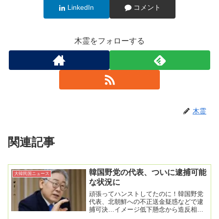
LinkedIn
コメント
木霊をフォローする
木霊
関連記事
韓国野党の代表、ついに逮捕可能
大韓民国ニュース
な状況に
頑張ってハンストしてたのに！韓国野党
代表、北朝鮮への不正送金疑惑などで逮
捕可決…イメージ低下懸念から造反相次
ぐ2023/09/22 08:10韓国国会（定数３０...