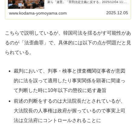
家ら「違憲」「罪刑法定主義に反する」2025/12/04 11:35
韓国与党共に民主党の金容民国会議員は2日、ジャーナリ
スト金於俊氏の番...
2025.12.05
www.kodama-yomoyama.com
こちらで説明しているが、韓国司法を揺るがす可能性があ
るのが「法歪曲罪」で、具体的には以下の点が問題だと見
られている。
裁判において、判事・検事と捜査機関従事者が意図
的に法を誤って適用したり事実関係を顕著に間違っ
て判断した時に10年以下の懲役に処す趣旨
前述の判断をするのは大法院長だとされているが、
大法院長の人事権は政府が握っているので事実上司
法は立法府にコントロールされることに