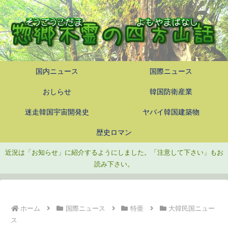
国内ニュース
国際ニュース
おしらせ
韓国防衛産業
迷走韓国宇宙開発史
ヤバイ韓国建築物
歴史ロマン
近況は「お知らせ」に紹介するようにしました。「注意して下さい」もお
読み下さい。
ホーム
国際ニュース
特亜
大韓民国ニュー
ス