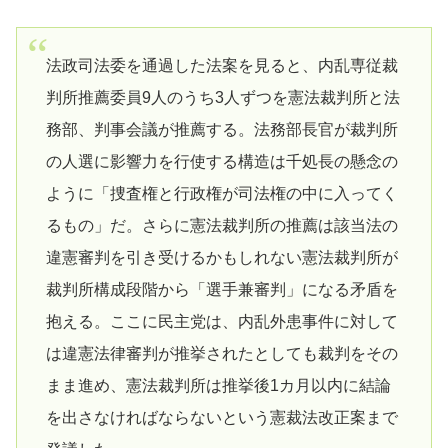
法政司法委を通過した法案を見ると、内乱専従裁
判所推薦委員9人のうち3人ずつを憲法裁判所と法
務部、判事会議が推薦する。法務部長官が裁判所
の人選に影響力を行使する構造は千処長の懸念の
ように「捜査権と行政権が司法権の中に入ってく
るもの」だ。さらに憲法裁判所の推薦は該当法の
違憲審判を引き受けるかもしれない憲法裁判所が
裁判所構成段階から「選手兼審判」になる矛盾を
抱える。ここに民主党は、内乱外患事件に対して
は違憲法律審判が推挙されたとしても裁判をその
まま進め、憲法裁判所は推挙後1カ月以内に結論
を出さなければならないという憲裁法改正案まで