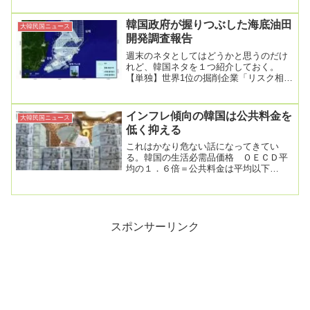
韓国政府が握りつぶした海底油田
大韓民国ニュース
開発調査報告
週末のネタとしてはどうかと思うのだけ
れど、韓国ネタを１つ紹介しておく。
【単独】世界1位の掘削企業「リスク相
当」...石油公社、報告を受けても「非公
開」2024....
インフレ傾向の韓国は公共料金を
大韓民国ニュース
低く抑える
これはかなり危ない話になってきてい
る。韓国の生活必需品価格 ＯＥＣＤ平
均の１．６倍＝公共料金は平均以下
2024.06.18 20:05韓国で衣食住と関連し
た生活...
スポンサーリンク