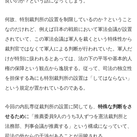
良いのか？という話になってしまう。
何故、特別裁判所の設置を制限しているのか？ということ
なのだけれど、例えば日本の戦前において軍法会議が設置
されていて、この軍法会議は軍人を裁くという特殊性から
裁判官ではなくて軍人による判断が行われていた。軍人だ
けが特別に扱われるとあっては、法の下の平等や基本的人
権の保障という観点から逸脱する。従って、司法の独立性
を担保する為にも特別裁判所の設置は「してはならない」
という規定が置かれているのである。
今回の内乱専従裁判所の設置に関しても、
特殊な判断をさ
せるため
に「推薦委員9人のうち3人ずつを憲法裁判所と
法務部、判事会議が推薦する」という構成になっていて、
司法の外からの干渉があることが示唆される。