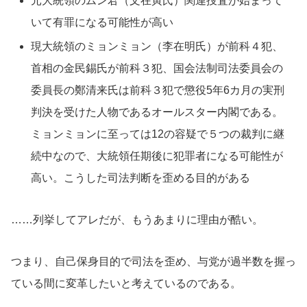
元大統領のムン君（文在寅氏）関連捜査が始まって
いて有罪になる可能性が高い
現大統領のミョンミョン（李在明氏）が前科４犯、
首相の金民錫氏が前科３犯、国会法制司法委員会の
委員長の鄭清来氏は前科３犯で懲役5年6カ月の実刑
判決を受けた人物であるオールスター内閣である。
ミョンミョンに至っては12の容疑で５つの裁判に継
続中なので、大統領任期後に犯罪者になる可能性が
高い。こうした司法判断を歪める目的がある
……列挙してアレだが、もうあまりに理由が酷い。
つまり、自己保身目的で司法を歪め、与党が過半数を握っ
ている間に変革したいと考えているのである。