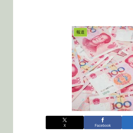
報道
X
Facebook