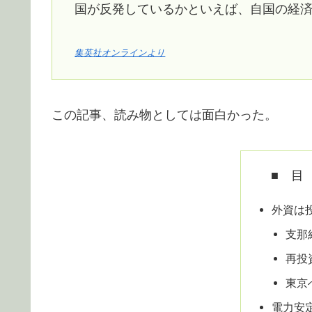
国が反発しているかといえば、自国の経
集英社オンラインより
この記事、読み物としては面白かった。
■ 目
外資は
支那
再投
東京
電力安