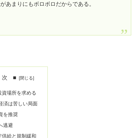
済があまりにもボロボロだからである。
 次 ■
投資場所を求める
経済は苦しい局面
資を推奨
へ逃避
定供給と規制緩和