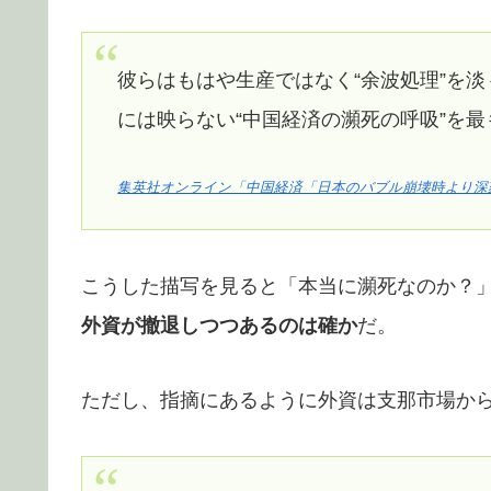
彼らはもはや生産ではなく“余波処理”を
には映らない“中国経済の瀕死の呼吸”を
集英社オンライン「中国経済「日本のバブル崩壊時より深
こうした描写を見ると「本当に瀕死なのか？
外資が撤退しつつあるのは確か
だ。
ただし、指摘にあるように外資は支那市場か