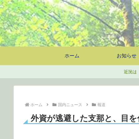
ホーム
お知らせ
近況は
ホーム
国内ニュース
報道
外資が逃避した支那と、目を