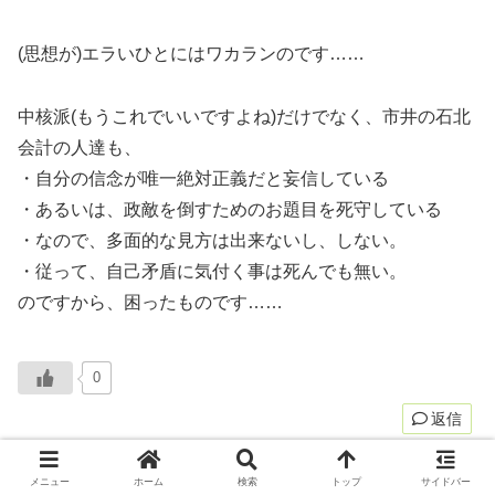
(思想が)エラいひとにはワカランのです……
中核派(もうこれでいいですよね)だけでなく、市井の石北
会計の人達も、
・自分の信念が唯一絶対正義だと妄信している
・あるいは、政敵を倒すためのお題目を死守している
・なので、多面的な見方は出来ないし、しない。
・従って、自己矛盾に気付く事は死んでも無い。
のですから、困ったものです……
0
返信
木霊
より:
メニュー
ホーム
検索
トップ
サイドバー