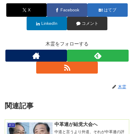
X
Facebook
はてブ
LinkedIn
コメント
木霊をフォローする
木霊
関連記事
中革連が結党大会へ
政治
中道と言うより外道、それが中革連の評