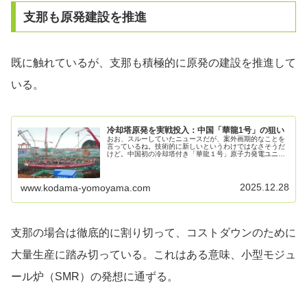
支那も原発建設を推進
既に触れているが、支那も積極的に原発の建設を推進して
いる。
冷却塔原発を実戦投入：中国「華龍1号」の狙い
おお、スルーしていたニュースだが、案外画期的なことを
言っているね。技術的に新しいというわけではなさそうだ
けど。中国初の冷却塔付き「華龍１号」原子力発電ユニッ
トの建設が始まる2025年12月16日中国・山東省招遠市
（煙台市傘下の県級市）の発表...
2025.12.28
www.kodama-yomoyama.com
支那の場合は徹底的に割り切って、コストダウンのために
大量生産に踏み切っている。これはある意味、小型モジュ
ール炉（SMR）の発想に通ずる。