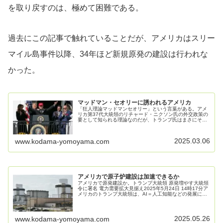
を取り戻すのは、極めて困難である。
過去にこの記事で触れていることだが、アメリカはスリー
マイル島事件以降、34年ほど新規原発の建設は行われな
かった。
マッドマン・セオリーに誘われるアメリカ
「狂人理論マッドマンセオリー」という言葉がある。アメ
リカ第37代大統領のリチャード・ニクソン氏の外交政策の
要として知られる理論なのだが、トランプ氏はまさにそれ
を地で行っているようだ。ああ、大変申し訳ないけれど、
この記事も書きっぱなしの可能性...
2025.03.06
www.kodama-yomoyama.com
アメリカで原子炉建設は加速できるか
アメリカで原発建設か。トランプ大統領 原発増やす大統領
令に署名 電力需要拡大見据え2025年5月24日 14時17分ア
メリカのトランプ大統領は、AI＝人工知能などの発展に伴
う電力需要の拡大を見据え、十分な電力を確保しようと原
子力発電を増やす...
2025.05.26
www.kodama-yomoyama.com