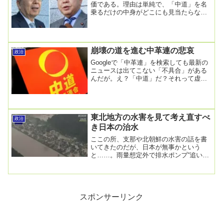
価である。理由は単純で、「中道」を名
乗るだけの中身がどこにも見当たらない
からだ。なお、中革連は略称を「中道」
であると主張して...
崩壊の道を進む中革連の悲哀
政治
Googleで「中革連」を検索しても最新の
ニュースは出てこない「不具合」がある
んだが。え？「中道」だ？それって虚偽
表示では？とまあ、そう言う突っ込みは
ともかく、...
東北地方の水害を見て考え直すべ
政治
き日本の治水
ここの所、支那や北朝鮮の水害の話を書
いてきたのだが、日本が無事かという
と……。雨量想定外で排水ポンプ“追いつ
かず” 東北 記録的大雨1週間2024年8月1
日 2...
スポンサーリンク