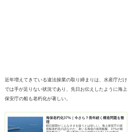
近年増えてきている違法操業の取り締まりは、水産庁だけ
では手が足りない状況であり、先日お伝えしたように海上
保安庁の船も老朽化が著しい。
海保老朽化37%｜今さら？長年続く構造問題を整
理
朝日新聞がこんなネタを扱うとは珍しい。海上保安庁の巡
視船老朽化の話なのだ。老いる海保の巡視船艇、37%が耐