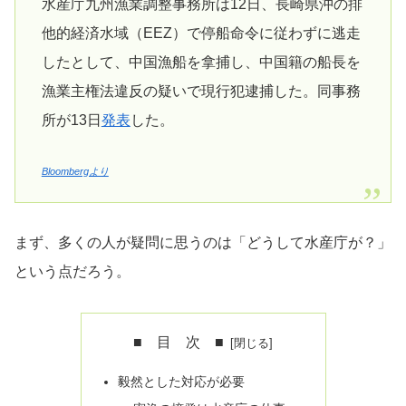
水産庁九州漁業調整事務所は12日、長崎県沖の排
他的経済水域（EEZ）で停船命令に従わずに逃走
したとして、中国漁船を拿捕し、中国籍の船長を
漁業主権法違反の疑いで現行犯逮捕した。同事務
所が13日
発表
した。
Bloombergより
まず、多くの人が疑問に思うのは「どうして水産庁が？」
という点だろう。
■ 目 次 ■
毅然とした対応が必要