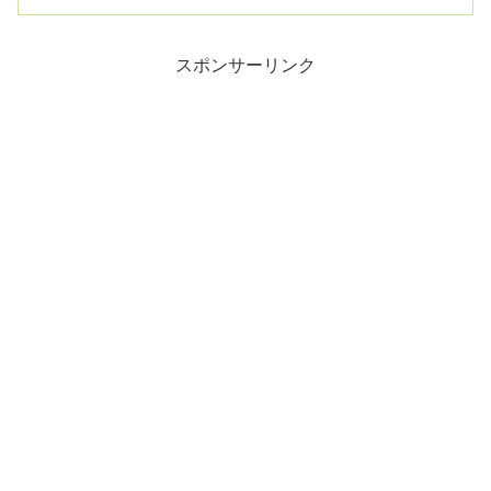
せず 中国と「うま...
スポンサーリンク