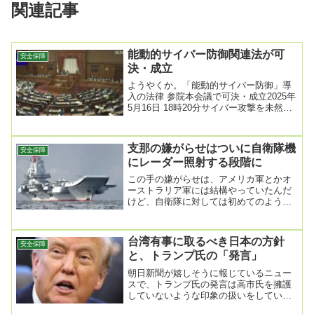
関連記事
能動的サイバー防御関連法が可
安全保障
決・成立
ようやくか。「能動的サイバー防御」導
入の法律 参院本会議で可決・成立2025年
5月16日 18時20分サイバー攻撃を未然に
防ぐ「能動的サイバー防御」を導入する
た...
支那の嫌がらせはついに自衛隊機
安全保障
にレーダー照射する段階に
この手の嫌がらせは、アメリカ軍とかオ
ーストラリア軍には結構やっていたんだ
けど、自衛隊に対しては初めてのよう
だ。今回は、日本に対する嫌がらせの段
階を１つ上げた事例...
台湾有事に取るべき日本の方針
安全保障
と、トランプ氏の「発言」
朝日新聞が嬉しそうに報じているニュー
スで、トランプ氏の発言は高市氏を擁護
していないような印象の扱いをしてい
る。トランプ氏、「首斬る」発言を批判