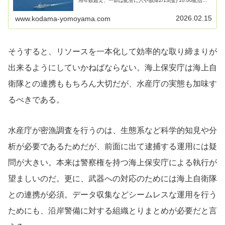
用年数超え、一部は配管に穴や故障2/13(金) 10:00配信海
難救助や沿岸警備に使われる海上保安庁の巡視船艇386隻
のうち、4割近く...
2026.02.15
www.kodama-yomoyama.com
そうすると、リソースを一本化して効率的な取り締まりが
出来るようにしていかねばならない。海上保安庁は海上自
衛隊との連携ももちろん大切だが、水産庁の実態も加味す
るべきである。
水産庁が密漁調査を行うのは、生態系など科学的知見や分
析が必要であるためだが、前面に出て逮捕する運用には疑
問が大きい。本来は警察権を持つ海上保安庁による執行が
望ましいのだ。更に、武器への対応のためには海上自衛隊
との連携が必須。データ収集などシームレスな運用を行う
ためにも、沿岸警備に対する組織とりまとめが必要だと言