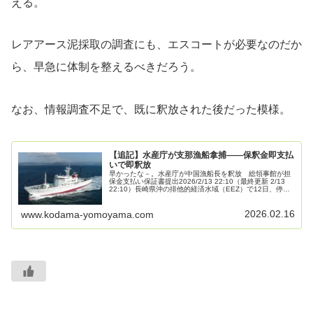
える。
レアアース泥採取の調査にも、エスコートが必要なのだか
ら、早急に体制を整えるべきだろう。
なお、情報調査不足で、既に釈放された後だった模様。
【追記】水産庁が支那漁船拿捕――保釈金即支払
いで即釈放
早かったな－。水産庁が中国漁船長を釈放 総領事館が担
保金支払い保証書提出2026/2/13 22:10（最終更新 2/13
22:10）長崎県沖の排他的経済水域（EEZ）で12日、停船
命令に従わなかった中国漁船を水産庁が拿捕した事件で、
同庁...
2026.02.16
www.kodama-yomoyama.com