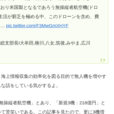
おり米国製となるであろう無操縦者航空機(ドロ
民生活が窮乏を極める中、このドローンを含め、費
査…
pic.twitter.com/F3MwGmXHYF
区総支部長I大牟田,柳川,八女,筑後,みやま,広川
、海上情報収集の効率化を図る目的で無人機を増やす
れな話をしている気がするよ。
無操縦者航空機」とあり、「新規3機：218億円」と
いて苦笑いである。この記事を見たので、更に3機増