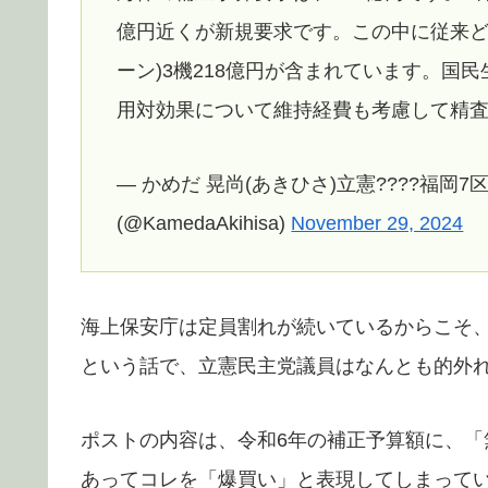
億円近くが新規要求です。この中に従来ど
ーン)3機218億円が含まれています。国
用対効果について維持経費も考慮して精
— かめだ 晃尚(あきひさ)立憲????福岡7
(@KamedaAkihisa)
November 29, 2024
海上保安庁は定員割れが続いているからこそ
という話で、立憲民主党議員はなんとも的外
ポストの内容は、令和6年の補正予算額に、「
あってコレを「爆買い」と表現してしまって