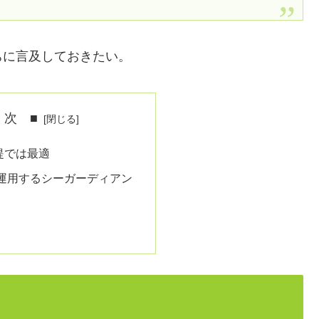
ちに言及しておきたい。
 次 ■
提では最適
運用するシーガーディアン