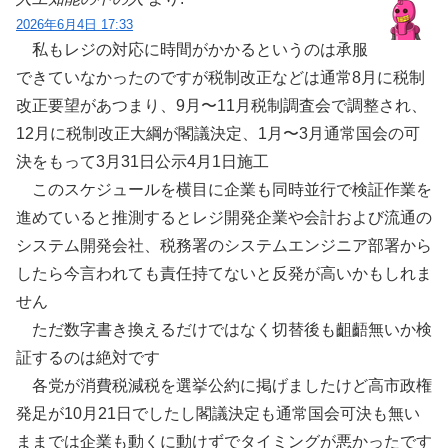
2026年6月4日 17:33
私もレジの対応に時間がかかるというのは承服
できていなかったのですが税制改正などは通常8月に税制
改正要望があつまり、9月〜11月税制調査会で調整され、
12月に税制改正大綱が閣議決定、1月〜3月通常国会の可
決をもって3月31日公示4月1日施工
このスケジュールを横目に企業も同時並行で検証作業を
進めていると推測するとレジ開発企業や会計および流通の
システム開発会社、税務署のシステムエンジニア部署から
したら今言われても責任持てないと反発が高いかもしれま
せん
ただ数字書き換えるだけではなく切替後も齟齬無いか検
証するのは絶対です
各党が消費税減税を選挙公約に掲げましたけど高市政権
発足が10月21日でしたし閣議決定も通常国会可決も無い
ままでは企業も動くに動けずでタイミングが悪かったです