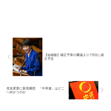
【短縮版】補正予算の審議入りで5日に成
立予定
党名変更に新党構想 「中革連」はどこ
へ向かうのか