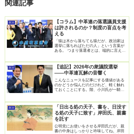
関連記事
【コラム】中革連の落選議員支援
政治
は許されるのか？制度の盲点を考
える
「猿は木から落ちても猿だが、政治家は
選挙に落ちればただの人」という言葉が
ある。 つまり落選者とは、端的に言えば
「一般人」である。中道、落選者支援制
度を発表 党本...
【追記】2026年の衆議院選挙
政治
――中革連瓦解の音響く
こんなニュースを記事にする価値がある
のかどうか悩んだのだけれど、軽く触れ
ておくことにする。階、小川氏が一騎打
ち 中道新代表、１３日選出2026年02月
12日21...
「日出る処の天子、書を、日没す
政治
る処の天子に致す」岸田氏、親書
を託す
公明党にお使いをさせる岸田氏だが、親
書の中身はしっかりと吟味してね。岸田