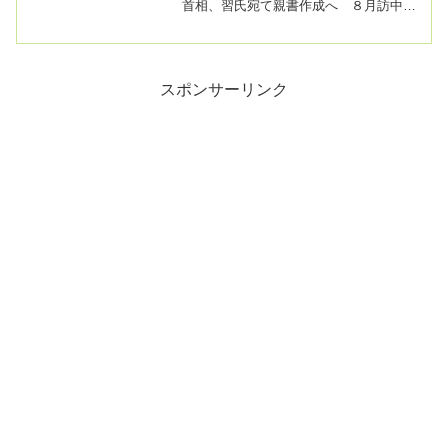
首相、習氏宛て親書作成へ ８月訪中の
公明代表が要請2023/8/9 22:28岸田文雄
首...
スポンサーリンク