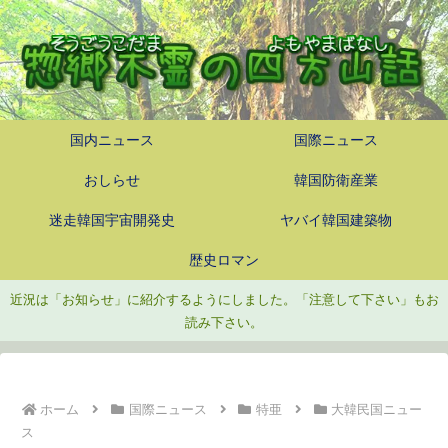
国内ニュース
国際ニュース
おしらせ
韓国防衛産業
迷走韓国宇宙開発史
ヤバイ韓国建築物
歴史ロマン
近況は「お知らせ」に紹介するようにしました。「注意して下さい」もお
読み下さい。
ホーム
国際ニュース
特亜
大韓民国ニュー
ス