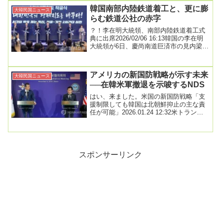
韓国南部内陸鉄道着工と、更に膨
大韓民国ニュース
らむ鉄道公社の赤字
？！李在明大統領、南部内陸鉄道着工式
典に出席2026/02/06 16:13韓国の李在明
大統領が6日、慶尚南道巨済市の見内梁付
近で開かれた南部内陸鉄道着工式典で...
アメリカの新国防戦略が示す未来
大韓民国ニュース
──在韓米軍撤退を示唆するNDS
はい、来ました。米国の新国防戦略「支
援制限しても韓国は北朝鮮抑止の主な責
任が可能」2026.01.24 12:32米トランプ
政権が23日（現地時間）に公開した新...
スポンサーリンク