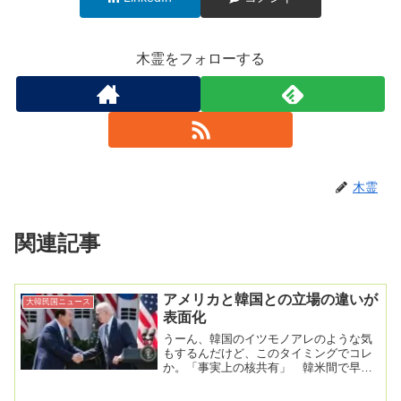
木霊をフォローする
木霊
関連記事
アメリカと韓国との立場の違いが
大韓民国ニュース
表面化
うーん、韓国のイツモノアレのような気
もするんだけど、このタイミングでコレ
か。「事実上の核共有」 韓米間で早く
も食い違い＝韓国は「立場は違わない」
記事入力 : 2...