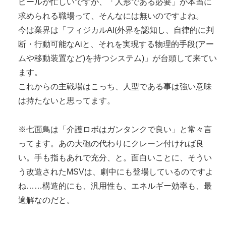
ピールが忙しいですが、「人形である必要」が本当に
求められる職場って、そんなには無いのですよね。
今は業界は「フィジカルAI(外界を認知し、自律的に判
断・行動可能なAiと、それを実現する物理的手段(アー
ムや移動装置など)を持つシステム)」が台頭して来てい
ます。
これからの主戦場はこっち、人型である事は強い意味
は持たないと思ってます。
※七面鳥は「介護ロボはガンタンクで良い」と常々言
ってます。あの大砲の代わりにクレーン付ければ良
い。手も指もあれで充分、と。面白いことに、そうい
う改造されたMSVは、劇中にも登場しているのですよ
ね……構造的にも、汎用性も、エネルギー効率も、最
適解なのだと。