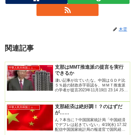
木霊
関連記事
支那はMMT推進派の提言を実行
中華人民共和国ニュース
できるか
凄い記事が出ていたな。中国はＧＤＰ比
５％超の財政赤字容認を、ＭＭＴ推進派
の学者が提言2023年11月19日 23:14 JST
中国で現代貨幣理論（ＭＭＴ）推進派...
支那経済は絶好調！？のはずだ
中華人民共和国ニュース
が……
ん？本当に？中国国家統計局「中国経済
でデフレは起きていない」4/19(水) 17:32
配信中国国家統計局の報道官で国民経済
総合統計司の付凌暉司長は18日の記者