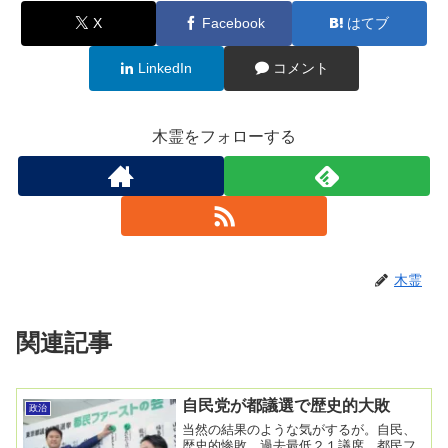
X
Facebook
はてブ
LinkedIn
コメント
木霊をフォローする
木霊
関連記事
自民党が都議選で歴史的大敗
政治
当然の結果のような気がするが。自民、
歴史的惨敗 過去最低２１議席、都民フ