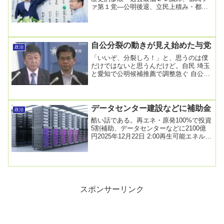
ァ第１党―公明後退、立民上積み・都議
選2025年06月23日04時58分配信任期満了
に伴...
自公分裂の動きが見え始めた与党
政治
「いいぞ、分裂しろ！」と、思うのは僕
だけではないと思うんだけど。自民 埼玉
と愛知で公明候補推薦で調整急ぐ 自公の
幹事長が会談2023年5月30日 18時47分
公...
データセンター建設などに補助金
政治
酷い話である。再エネ・原発100%で投資
5割補助、データセンターなどに2100億
円2025年12月22日 2:00再生可能エネルギ
ーや原子力発電所でつくる電力の...
スポンサーリンク