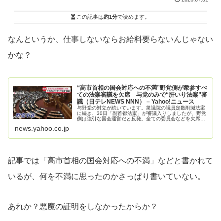
この記事は
約1分
で読めます。
なんというか、仕事しないならお給料要らないんじゃない
かな？
“高市首相の国会対応への不満”野党側が衆参すべ
ての法案審議を欠席 与党のみで“肝いり法案”審
議（日テレNEWS NNN） – Yahoo!ニュース
与野党の対立が続いています。衆議院の議員定数削減法案
に続き、30日「副首都法案」が審議入りしましたが、野党
側は強引な国会運営だと反発。全ての委員会などを欠席す
る事態となっています。
news.yahoo.co.jp
記事では「高市首相の国会対応への不満」などと書かれて
いるが、何を不満に思ったのかさっぱり書いていない。
あれか？悪魔の証明をしなかったからか？