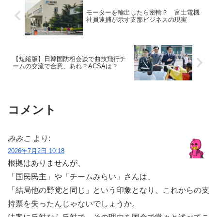
モーターを輸出したら密輸？ 富士電機
社員逮捕が示す支那ビジネスの現実
【短縮版】日韓国防相会談で曲技飛行チ
ームの交流で合意、あれ？ACSAは？
コメント
みみこ
より:
2026年7月2日 10:18
根拠はありませんが、
「国民民主」や「チームみらい」さんは、
「結局他の野党と同じ」という印象となり、これからの支
持票を失ったんじゃないでしょうか。