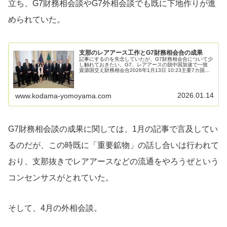
立ち、G7財務相会談やG7外相会談でも既に下地作りが進
められていた。
支那のレアアース工作とG7財務相会合の成果
記事にするのを失念していたが、G7財務相会合について少
し触れておきたい。G7、レアアースの脱中国加速で一致
資源国交え財務相会合2026年1月13日 10:23主要7カ国
（G7）や資源国などの財務相は12日、ワシントンでレア
アース（希土類）…
2026.01.14
www.kodama-yomoyama.com
G7財務相会談の成果に関しては、1月の記事で言及してい
るのだが、この時既に「重要鉱物」の話し合いは行われて
おり、支那抜きでレアアースなどの流通をやろうぜという
コンセンサスがとれていた。
そして、4月の外相会談。