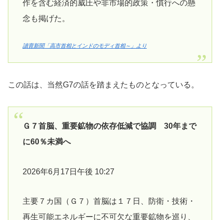
作を含む経済的威圧や非市場的政策・慣行への懸
念も掲げた。
讀賣新聞「高市首相とインドのモディ首相～」より
この話は、当然G7の話を踏まえたものとなっている。
Ｇ７首脳、重要鉱物の依存低減で協調 30年まで
に60％未満へ
2026年6月17日午後 10:27
主要７カ国（Ｇ７）首脳は１７日、防衛・技術・
再生可能エネルギーに不可欠な重要鉱物を巡り、