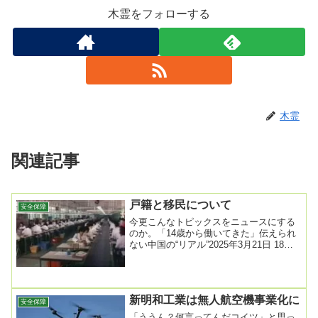
木霊をフォローする
木霊
関連記事
戸籍と移民について
安全保障
今更こんなトピックスをニュースにする
のか。「14歳から働いてきた」伝えられ
ない中国の“リアル”2025年3月21日 18時
24分「14歳から働いてきた私の人生は...
新明和工業は無人航空機事業化に
安全保障
「ううん？何言ってんだコイツ」と思っ