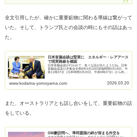
全文引用したが、確かに重要鉱物に関わる導線は繋がって
いた。そして、トランプ氏との会談の時にもその話はあっ
た。
日米首脳会談は堅実に エネルギー・レアアース
で現実路線を確認
日米首脳会談が行われて、色々な話が出たようだね。日米
首脳会談及び夕食会令和8年3月19日現地時間3月19日、午
前11時37分（日本時間3月20日、午前0時37分）から約1
時間30分間、米国・ワシントンD．C．を訪問中の高市早
苗内閣総理大臣は…
2026.03.20
www.kodama-yomoyama.com
また、オーストラリアとも話し合いをして、重要鉱物の話
をしている。
GW豪訪問へ、準同盟国の絆が深まる外交を
カナダ首相との会談といい、オーストラリア訪問といい、