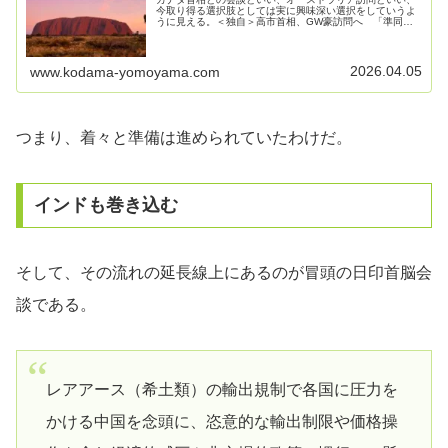
今取り得る選択肢としては実に興味深い選択をしていうよ
うに見える。＜独自＞高市首相、GW豪訪問へ 「準同
盟」強化、ホルムズ海峡の航行再開で連携確認2026/4/3
20:02高市早苗首相は4…
2026.04.05
www.kodama-yomoyama.com
つまり、着々と準備は進められていたわけだ。
インドも巻き込む
そして、その流れの延長線上にあるのが冒頭の日印首脳会
談である。
レアアース（希土類）の輸出規制で各国に圧力を
かける中国を念頭に、恣意的な輸出制限や価格操