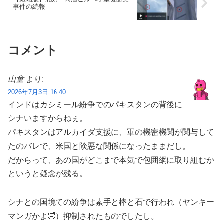
事件の続報
コメント
山童
より:
2026年7月3日 16:40
インドはカシミール紛争でのパキスタンの背後に
シナいますからねぇ。
パキスタンはアルカイダ支援に、軍の機密機関が関与して
たのバレで、米国と険悪な関係になったままだし。
だからって、あの国がどこまで本気で包囲網に取り組むか
というと疑念が残る。
シナとの国境ての紛争は素手と棒と石で行われ（ヤンキー
マンガかよ🤣）抑制されたものでしたし。