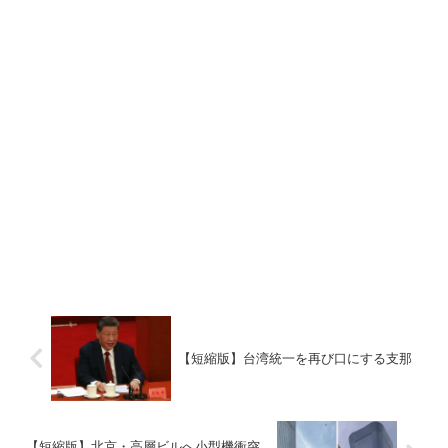
【短縮版】台湾統一を再び口にする支那
【短縮版】北京・高層ビルへ小型機衝突