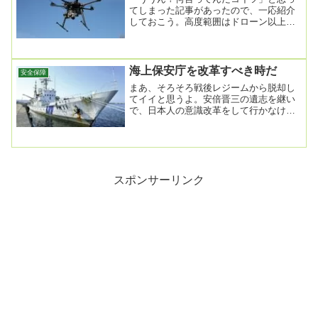
てしまった記事があったので、一応紹介
しておこう。高度範囲はドローン以上…
「無人航空機」事業化へ、新明和工業の
危機感2024年...
海上保安庁を改革すべき時だ
安全保障
まあ、そろそろ戦後レジームから脱却し
てイイと思うよ。安倍晋三の遺志を継い
で、日本人の意識改革をして行かなけれ
ばならない。＜独自＞海保巡視艇の半
数、年度末で耐用年...
スポンサーリンク