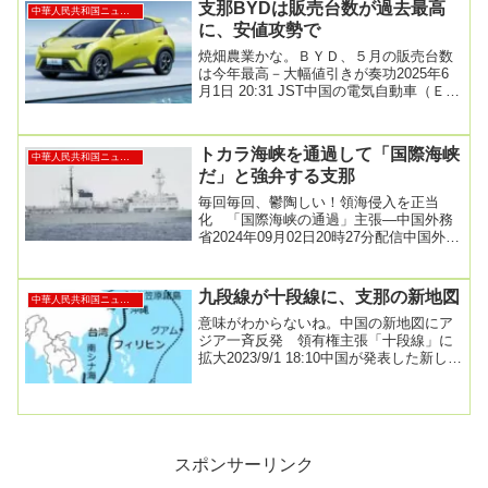
支那BYDは販売台数が過去最高
中華人民共和国ニュース
に、安値攻勢で
焼畑農業かな。ＢＹＤ、５月の販売台数
は今年最高－大幅値引きが奏功2025年6
月1日 20:31 JST中国の電気自動車（Ｅ
Ｖ）メーカー、比亜迪（ＢＹＤ）の５月
の...
トカラ海峡を通過して「国際海峡
中華人民共和国ニュース
だ」と強弁する支那
毎回毎回、鬱陶しい！領海侵入を正当
化 「国際海峡の通過」主張―中国外務
省2024年09月02日20時27分配信中国外務
省の毛寧副報道局長は２日の記者会見
で、中国...
九段線が十段線に、支那の新地図
中華人民共和国ニュース
意味がわからないね。中国の新地図にア
ジア一斉反発 領有権主張「十段線」に
拡大2023/9/1 18:10中国が発表した新しい
地図に対し、アジアで非難が一斉に広
が...
スポンサーリンク