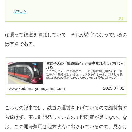
AFPより
頑張って鉄道を伸ばしていて、それが赤字になっているの
は有名である。
習近平氏の「鉄道崛起」が赤字垂れ流しと報じら
れる
ここのところ、この手のニュースが急に増え始めたね。習
近平の「鉄道崛起」は巨大なブラックホール、判明した負
債は1兆4600億ドル2025/06/25 08:03過去およそ10年の
間に雨後のたけのこのように増えた中国の都市地下鉄が、
地方財政を圧…
2025.07.01
www.kodama-yomoyama.com
こちらの記事では、鉄道の運賃を下げているので維持費す
ら稼げず、更に乱開発しているので開発費が足りない。な
お、この開発費用は地方政府に出されているので、見かけ