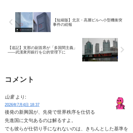
【短縮版】北京・高層ビルへ小型機衝突
事件の続報
【追記】支那の副首席が「多国間主義」
――武漢衆邦銀行を公的管理下に
コメント
山童
より:
2026年7月4日 18:37
後発の新興国が、先発で世界秩序を仕切る
先進国に文句あるのは解るすよ。
でも彼らが仕切り手になれないのは、きちんとした基準を