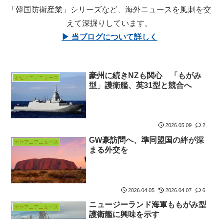
「韓国防衛産業」シリーズなど、海外ニュースを風刺を交
えて深掘りしています。
▶ 当ブログについて詳しく
豪州に続きNZも関心 「もがみ
オセアニアニュース
型」護衛艦、英31型と競合へ
2026.05.09
2
GW豪訪問へ、準同盟国の絆が深
オセアニアニュース
まる外交を
2026.04.05
2026.04.07
6
ニュージーランド海軍ももがみ型
オセアニアニュース
護衛艦に興味を示す