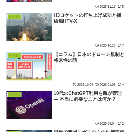
2025.11.17
5
H3ロケットの打ち上げ成功と補
科学技術
給船HTV-X
2025.10.26
7
【コラム】日本のドローン規制と
科学技術
将来性の話
2025.10.09
2026.01.06
4
10代のChatGPT利用を親が管理
科学技術
― 本当に必要なことは何か？
2025.09.04
2