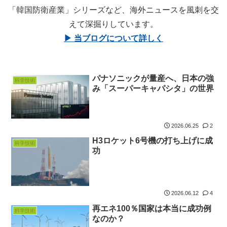
「韓国防衛産業」シリーズなど、海外ニュースを風刺を交
えて深掘りしています。
▶ 当ブログについて詳しく
パナソニックが量産へ、日本の強
科学技術
み「スーパーキャパシタ」の世界
2026.06.25
2
H3ロケット6号機の打ち上げに成
科学技術
功
2026.06.12
4
再エネ100％国家は本当に成功例
科学技術
なのか？