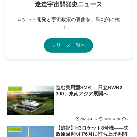
迷走宇宙開発史ニュース
ロケット開発と宇宙政策の裏側を、風刺的に検
証。
シリーズ一覧へ
進む実用型SMR──日立BWRX-
科学技術
300、東南アジア展開へ
2026.04.16
2026.04.20
2
【追記】H3ロケット8号機――失
科学技術
敗原因判明で6月に打ち上げ再開