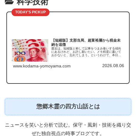
科学技術
TODAY'S PICKUP
【短縮版】支那当局、超富裕層から税金未
納を追徴
最近は、短縮版と称して記事をつまみ食いする傾向
にあるけれど、お許し願いたい。メモ程度に書いて
おかないと、忘れてしまう。というわけで、本日触
れるのは支那の「税金未納の追徴」の話である。こ
の記事を読んで真っ先に思い出したのがこちら。
2026.08.06
「豚は太らせ...
www.kodama-yomoyama.com
惣郷木霊の四方山話とは
ニュースを笑いと分析で読む。保守・風刺・技術を織り交
ぜた独自視点の時事ブログです。