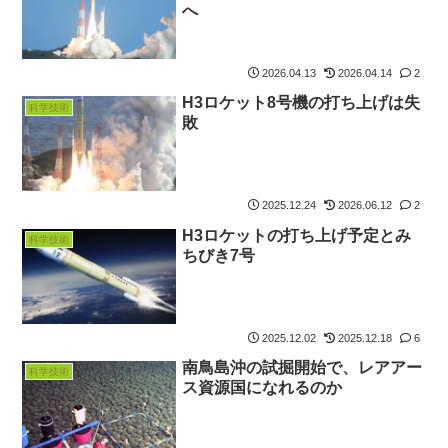
へ
2026.04.13
2026.04.14
2
H3ロケット8号機の打ち上げは失
科学技術
敗
2025.12.24
2026.06.12
2
H3ロケットの打ち上げ予定とみ
科学技術
ちびき7号
2025.12.02
2025.12.18
6
南鳥島沖の試掘開始で、レアアー
科学技術
ス資源国になれるのか