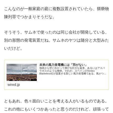
こんなのが一般家庭の庭に複数設置されていたら、猥褻物
陳列罪でつかまりそうだな。
そうそう、サムネで使ったのは同じ会社が開発している、
別の形態の発電装置だね。サムネのヤツは随分と大型みた
いだけど。
未来の風力発電機には「羽がない」
地表から空に向かって伸びる巨大な葉巻、あるいはアスパ
ラガスのような物体。それが、スペインのVortex
Bladeless社が提案する新しい風力発電機である。風がつく
り出す渦を利用したこの発電機は、低コストで無音、そし
て衝突するブレードがな...
wired.jp
ともあれ、色々面白いことを考える人がいるものである。
これの他にもいくつかあったと思うのだけれど、頑張って