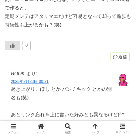
で作ると、
定期メンテはアタリマエだけど容易となって却って進歩も
持続性も上がるかも？(笑)
0
返信
BOOK
より:
2025年2月23日 00:21
起き上がりこぼし とか パンチキック とかの別
名も(笑)
あとリンク忘れ＆上に書いた好みとも異なるけど(^^;
凧式、気球式、風力発電も面白い
メニュー
ホーム
検索
トップ
サイドバー