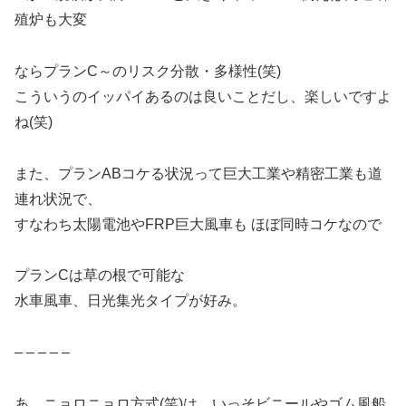
殖炉も大変
ならプランC～のリスク分散・多様性(笑)
こういうのイッパイあるのは良いことだし、楽しいですよ
ね(笑)
また、プランABコケる状況って巨大工業や精密工業も道
連れ状況で、
すなわち太陽電池やFRP巨大風車も ほぼ同時コケなので
プランCは草の根で可能な
水車風車、日光集光タイプが好み。
– – – – –
あ、ニョロニョロ方式(笑)は、いっそビニールやゴム風船