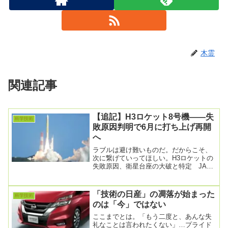
木霊
関連記事
【追記】H3ロケット8号機――失
科学技術
敗原因判明で6月に打ち上げ再開
へ
ラブルは避け難いものだ。だからこそ、
次に繋げていってほしい。H3ロケットの
失敗原因、衛星台座の大破と特定 JAXA
が報告 6月にも打ち上げ再開へ
2026/4/1...
「技術の日産」の凋落が始まった
科学技術
のは「今」ではない
ここまでとは。「もう二度と、あんな失
礼なことは言われたくない」…プライド