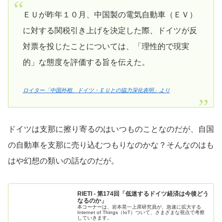
ＥＵが昨年１０月、中国製の電気自動車（ＥＶ）
に対する関税引き上げを決定した際、ドイツが反
対票を投じたことについては、「理性的で現実
的」な態度を評価する旨を伝えた。
ロイター「中国外相、ドイツ・ＥＵとの協力深化表明」より
ドイツは支那に擦り寄るのはいつものことなのだが、自国
の自動車を支那に売り込むつもりなのかな？そんなのはも
はや幻想の類いの話なのだが。
RIETI - 第174回「低迷するドイツ経済は今後どう
なるのか」
本コーナーは、岩本晃一上席研究員が、急速に拡大する
Internet of Things（IoT）ついて、さまざまな視点で考察
していきます。