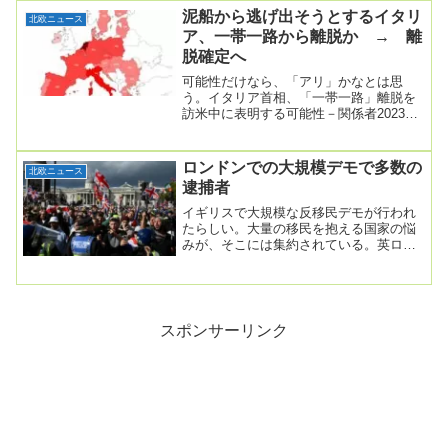
泥船から逃げ出そうとするイタリ
北欧ニュース
ア、一帯一路から離脱か → 離
脱確定へ
可能性だけなら、「アリ」かなとは思
う。イタリア首相、「一帯一路」離脱を
訪米中に表明する可能性－関係者2023年
7月24日 15:25 JSTイタリアのメローニ
首...
ロンドンでの大規模デモで多数の
北欧ニュース
逮捕者
イギリスで大規模な反移民デモが行われ
たらしい。大量の移民を抱える国家の悩
みが、そこには集約されている。英ロン
ドンで大規模デモ、反移民訴え 11万人
参加2025年...
スポンサーリンク