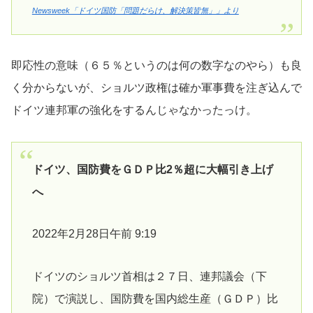
Newsweek「ドイツ国防「問題だらけ、解決策皆無」」より
即応性の意味（６５％というのは何の数字なのやら）も良
く分からないが、ショルツ政権は確か軍事費を注ぎ込んで
ドイツ連邦軍の強化をするんじゃなかったっけ。
ドイツ、国防費をＧＤＰ比2％超に大幅引き上げ
へ
2022年2月28日午前 9:19
ドイツのショルツ首相は２７日、連邦議会（下
院）で演説し、国防費を国内総生産（ＧＤＰ）比