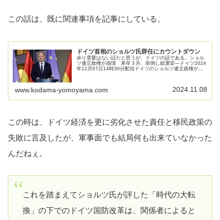
この話は、既に関連事項を記事にしている。
ドイツ首相のショルツ氏辞任にカウントダウン
余り需要はない話だと思うが、ドイツの話である。ショル
ツ連立政権が崩壊 来年３月、前倒し総選挙―ドイツ2024
年11月07日14時30分配信ドイツのショルツ連立政権が６
日、崩壊した。連立与党３党の一角を占めた自由民主党
（ＦＤＰ）が政策の不一致...
2024.11.08
www.kodama-yomoyama.com
この時は、ドイツ経済を更に劣化させた責任と移民政策の
失敗に言及したが、軍事面でも結局何も出来ていなかった
んだねぇ。
これを踏まえてショルツ氏が評した「時代の大転
換」の下でのドイツ国防改革は、関係者によると