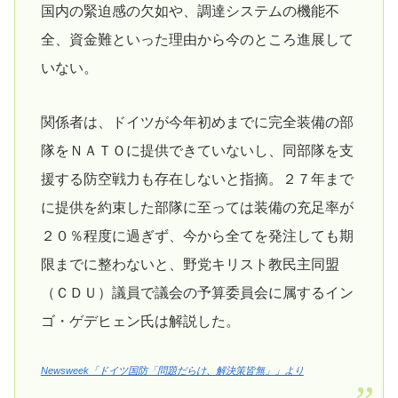
国内の緊迫感の欠如や、調達システムの機能不
全、資金難といった理由から今のところ進展して
いない。
関係者は、ドイツが今年初めまでに完全装備の部
隊をＮＡＴＯに提供できていないし、同部隊を支
援する防空戦力も存在しないと指摘。２７年まで
に提供を約束した部隊に至っては装備の充足率が
２０％程度に過ぎず、今から全てを発注しても期
限までに整わないと、野党キリスト教民主同盟
（ＣＤＵ）議員で議会の予算委員会に属するイン
ゴ・ゲデヒェン氏は解説した。
Newsweek「ドイツ国防「問題だらけ、解決策皆無」」より