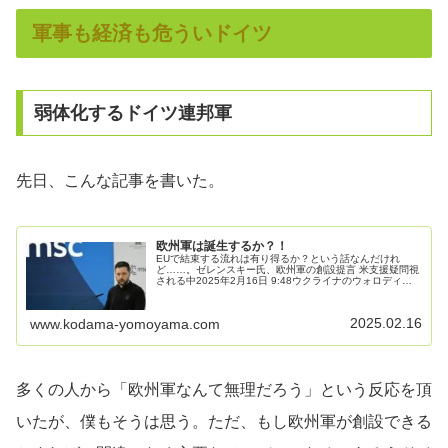
軍事も経済も危ういドイツ
弱体化するドイツ連邦軍
先日、こんな記事を書いた。
欧州軍は誕生するか？！
EUで結束する流れは有り得るか？という話なんだけれ
ど……。ゼレンスキー氏、欧州軍の創設提言 米支援疑問視
される中2025年2月16日 9:48ウクライナのウォロディミ
ル・ゼレンスキー大統領は15日、ドイツ・ミュンヘンで開
催中の安全保障会議で...
2025.02.16
www.kodama-yomoyama.com
多くの人から「欧州軍なんて無理だろう」という反応を頂
いたが、僕もそうは思う。ただ、もし欧州軍が創設できる