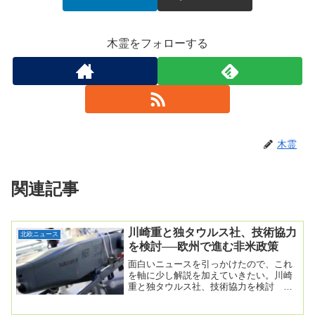
木霊をフォローする
木霊
関連記事
川崎重と独タウルス社、技術協力
北欧ニュース
を検討──欧州で進む非米政策
面白いニュースを引っかけたので、これ
を軸に少し解説を加えていきたい。川崎
重と独タウルス社、技術協力を検討 巡
航ミサイルのエンジンで＝関係者2025年
10月17日...