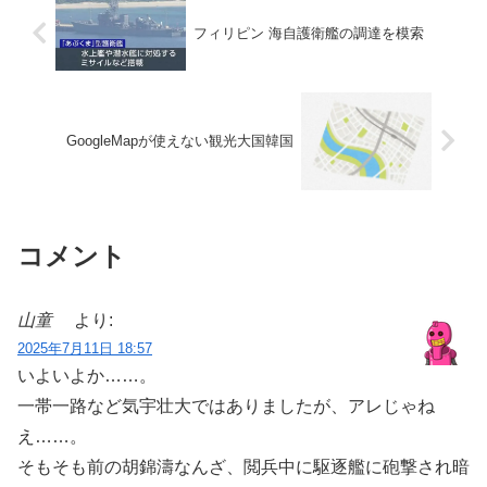
フィリピン 海自護衛艦の調達を模索
GoogleMapが使えない観光大国韓国
コメント
山童
より:
2025年7月11日 18:57
いよいよか……。
一帯一路など気宇壮大ではありましたが、アレじゃね
え……。
そもそも前の胡錦濤なんざ、閲兵中に駆逐艦に砲撃され暗