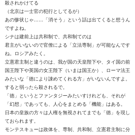
殺されかけてる
（北京は一士官の犯行としてるが）
あの惨状じゃ……「消そう」という話は出てくると想うん
ですよね。
シナは建前上は共和制で、共和制てのは
君主がいないので官僚による「立法専制」が可能なんです
ね。ロシアみたく。
立憲君主制と違うのは、我が国の天皇陛下や、タイ国の前
国王陛下や英国の女王陛下（いまは国王か）、ローマ法王
みたいな「徳により諌めてくれる方」がいないんですよ。
すると弱ったら殺されるで。
「徳」というとファンタジーみたいすけれども、それが
「幻想」であっても、人心をまとめる「機能」はある。
日本の皇族の方々は人権を無視されてまでも「徳」を現し
ておられます。
モンテスキューは政体を、専制、共和制、立憲君主制に分