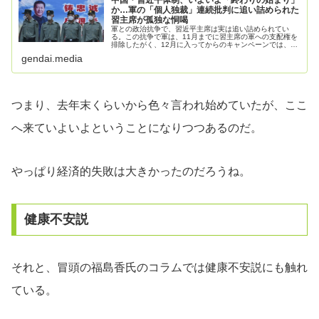
か…軍の「個人独裁」連続批判に追い詰められた
習主席が孤独な恫喝
軍との政治抗争で、習近平主席は実は追い詰められてい
る。この抗争で軍は、11月までに習主席の軍への支配権を
排除したがく、12月に入ってからのキャンペーンでは、も
はや、明らかに中国共産党内での習主席の個人独裁体制の
gendai.media
否定を目指している。
つまり、去年末くらいから色々言われ始めていたが、ここ
へ来ていよいよということになりつつあるのだ。
やっぱり経済的失敗は大きかったのだろうね。
健康不安説
それと、冒頭の福島香氏のコラムでは健康不安説にも触れ
ている。