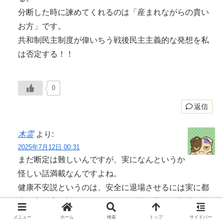
分断した時に諫めてくれるのは「産まれながらの貴い
お方」です。
共和制民主制度が偉いちう戦後民主主義的な発想を私
は否定する！！
0
返信
木霊
より:
2025年7月12日 00:31
まだ断定は難しいんですが、実になんというか
怪しい話満載なんですよね。
健康不安説というのは、安全に退場させるには実に都
合の良い言い訳でして、そういう筋で着々と準備を進
めている感じが強いですね。
メニュー
ホーム
検索
トップ
サイドバー