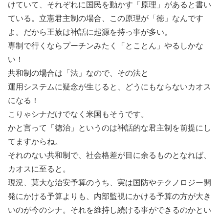
けていて、それぞれに国民を動かす「原理」があると書い
ている。立憲君主制の場合、この原理が「徳」なんです
よ。だから王族は神話に起源を持っ事が多い。
専制で行くならプーチンみたく「とことん」やるしかな
い！
共和制の場合は「法」なので、その法と
運用システムに疑念が生じると、どうにもならないカオス
になる！
こりゃシナだけでなく米国もそうです。
かと言って「徳治」というのは神話的な君主制を前提にし
てますからね。
それのない共和制で、社会格差が目に余るものとなれば、
カオスに至ると。
現況、莫大な治安予算のうち、実は国防やテクノロジー開
発にかける予算よりも、内部監視にかける予算の方が大き
いのが今のシナ。それを維持し続ける事ができるのかとい