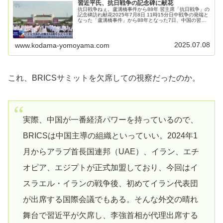
習近平氏、抗日戦争の記念碑に献花
抗日戦争ねぇ。盧溝橋事件から88年 習主席「抗日戦争」の
記念碑訪れ献花2025年7月8日 11時15分日中戦争の発端と
なった「盧溝橋事件」から88年となった7日、中国の習近
平国家主席は「抗日戦争」の記念碑を訪れ献花しました
NHKニュースより...
2025.07.08
www.kodama-yomoyama.com
これ、BRICSサミットを欠席しての視察だったのか。
実際、中国が一番経済パワーを持っているので、
BRICSは中国主導の組織といっていい。2024年1
月からアラブ首長国連邦（UAE）、イラン、エチ
オピア、エジプトが正式加盟しており、今回はイ
スラエル・イランの戦争後、初めてイラン代表団
が出席する国際会議でもある。そんな外交の晴れ
舞台で習近平が欠席し、李強首相が代理出席する