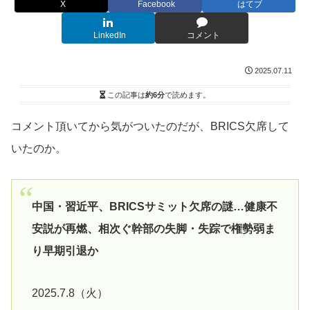
X
Facebook
はてブ
LinkedIn
コメント
2025.07.11
この記事は
約6分
で読めます。
コメント頂いてから気がついたのだが、BRICS欠席して
いたのか。
中国・習近平、BRICSサミット欠席の謎…健康不
安説が再燃、相次ぐ幹部の失脚・失踪で権勢弱ま
り早期引退か
2025.7.8（火）