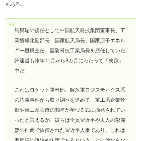
もある。
馬興瑞の後任として中国航天科技集団董事長、工
業情報化副部長、国家航天局長、国家原子エネル
ギー機構主任、国防科技工業局長を歴任していた
許達哲も昨年11月から8カ月にわたって「失踪」
中だ。
これはロケット軍幹部、解放軍ロジスティクス系
の汚職事件から取り調べを進めて、軍工系企業幹
部や軍工系官僚の関与が芋づる式に摘発されてい
ったと言えるが、彼らは全員習近平や夫人の彭麗
媛の推薦で抜擢された習近平人事であり、これは
習近平の政治的失策であるということに他ならな