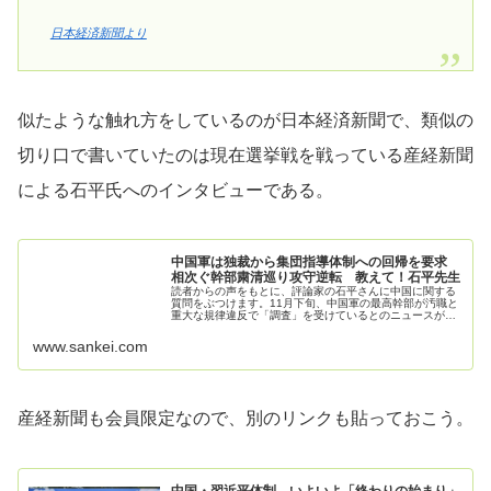
日本経済新聞より
似たような触れ方をしているのが日本経済新聞で、類似の
切り口で書いていたのは現在選挙戦を戦っている産経新聞
による石平氏へのインタビューである。
中国軍は独裁から集団指導体制への回帰を要求
相次ぐ幹部粛清巡り攻守逆転 教えて！石平先生
読者からの声をもとに、評論家の石平さんに中国に関する
質問をぶつけます。11月下旬、中国軍の最高幹部が汚職と
重大な規律違反で「調査」を受けているとのニュースが
相…
www.sankei.com
産経新聞も会員限定なので、別のリンクも貼っておこう。
中国・習近平体制、いよいよ「終わりの始まり」