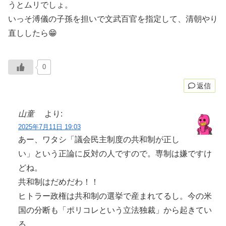
うとムリでしょ。
いっそ溥儀の子孫を担いで文武百官を指定して、清朝やり
直ししたら😁
0
返信
山童
より:
2025年7月11日 19:03
あー、ワタシ「議会民主制度の共和制が正し
い」という正論に反対の人ですので。専制は嫌ですけ
どね。
共和制はだめだわ！！
ヒトラー政権は共和制の選挙で産まれてるし。今の米
国の分断も「ポリコレという立法独裁」から起きてい
る。