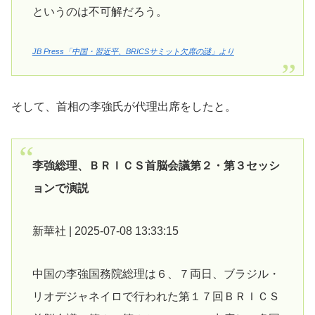
というのは不可解だろう。
JB Press「中国・習近平、BRICSサミット欠席の謎」より
そして、首相の李強氏が代理出席をしたと。
李強総理、ＢＲＩＣＳ首脳会議第２・第３セッシ
ョンで演説
新華社 | 2025-07-08 13:33:15
中国の李強国務院総理は６、７両日、ブラジル・
リオデジャネイロで行われた第１７回ＢＲＩＣＳ