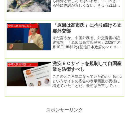
も随分と苦しんではいるが、ここのとこ
ろ特に体調が宜しくない。きょう21日
黄砂が日本海側を中心に飛来の可能性
影響や対策は?...
「原因は高市氏」に拘り続ける支
中華人民共和国ニュース
那外交部
未だ言うか。中国外務省、外交青書の記
述批判 「原因は高市氏発言」2026年04
月10日18時12分配信日本政府の２０２６
年版外交青書で中国に関する表現が後退
した...
激安ＥＣサイトを規制して自国産
中華人民共和国ニュース
業を防衛すべし
ここのところ気になっていたのが、Temu
というサイトの広告の表示回数が異様に
増えていたことだ。最初は放置していた
んだけど、いい加減対策をしないとと、
重い腰を上げ...
スポンサーリンク