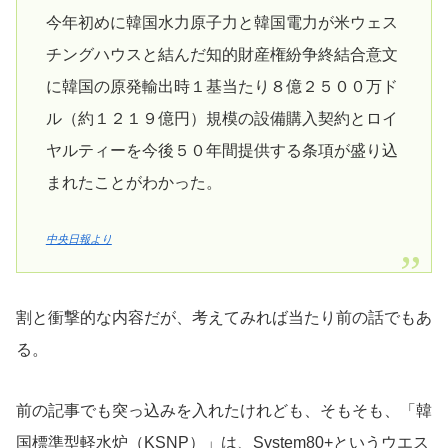
今年初めに韓国水力原子力と韓国電力が米ウェス
チングハウスと結んだ知的財産権紛争終結合意文
に韓国の原発輸出時１基当たり８億２５００万ド
ル（約１２１９億円）規模の設備購入契約とロイ
ヤルティーを今後５０年間提供する条項が盛り込
まれたことがわかった。
中央日報より
割と衝撃的な内容だが、考えてみれば当たり前の話でもあ
る。
前の記事でも突っ込みを入れたけれども、そもそも、「韓
国標準型軽水炉（KSNP）」は、System80+というウエス