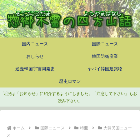
国内ニュース
国際ニュース
おしらせ
韓国防衛産業
迷走韓国宇宙開発史
ヤバイ韓国建築物
歴史ロマン
近況は「お知らせ」に紹介するようにしました。「注意して下さい」もお
読み下さい。
ホーム
国際ニュース
特亜
大韓民国ニュー
ス