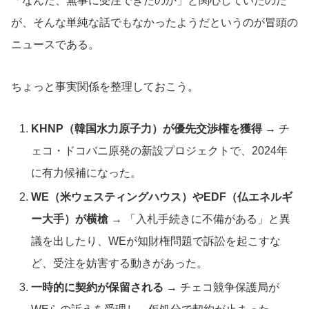
「なんだ、無事に受注できたのか」と関心していたのだ
が、そんな単純な話でもなかったようだというのが冒頭の
ニュースである。
ちょっと事実関係を整理しておこう。
KHNP（韓国水力原子力）が優先交渉権を獲得
→ チ
ェコ・ドコバニ原発の新設プロジェクトで、2024年
に有力候補になった。
WE（米ウェスティングハウス）やEDF（仏エネルギ
ー大手）が横槍
→ 「入札手続きに不備がある」と異
議を出したり、WEが知財権問題で訴訟を起こすな
ど、受注を妨害する動きがあった。
一時的に契約が保留される
→ チェコ競争保護局が