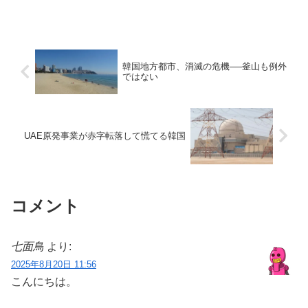
韓国地方都市、消滅の危機──釜山も例外
ではない
UAE原発事業が赤字転落して慌てる韓国
コメント
七面鳥
より:
2025年8月20日 11:56
こんにちは。