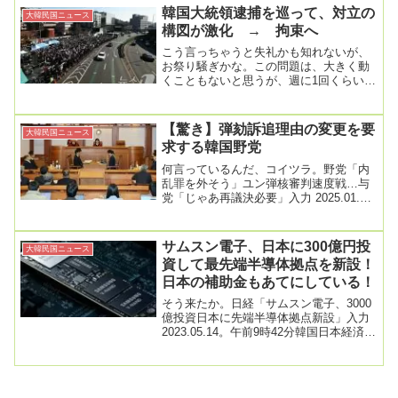
韓国大統領逮捕を巡って、対立の
大韓民国ニュース
構図が激化 → 拘束へ
こう言っちゃうと失礼かも知れないが、
お祭り騒ぎかな。この問題は、大きく動
くこともないと思うが、週に1回くらいは
触れておこうと思っている。韓国大統領
官邸周辺、弾劾...
【驚き】弾劾訴追理由の変更を要
大韓民国ニュース
求する韓国野党
何言っているんだ、コイツラ。野党「内
乱罪を外そう」ユン弾核審判速度戦…与
党「じゃあ再議決必要」入力 2025.01.03.
20:03 更新日 2025.01....
サムスン電子、日本に300億円投
大韓民国ニュース
資して最先端半導体拠点を新設！
日本の補助金もあてにしている！
そう来たか。日経「サムスン電子、3000
億投資日本に先端半導体拠点新設」入力
2023.05.14。午前9時42分韓国日本経済新
聞(日経)がサムスン電子が2025...