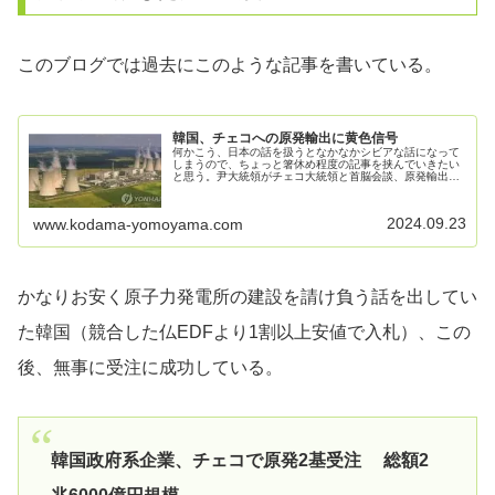
このブログでは過去にこのような記事を書いている。
韓国、チェコへの原発輸出に黄色信号
何かこう、日本の話を扱うとなかなかシビアな話になって
しまうので、ちょっと箸休め程度の記事を挟んでいきたい
と思う。尹大統領がチェコ大統領と首脳会談、原発輸出で
「最終契約まで細心の注意払う」Posted September. 20,
2024 ...
2024.09.23
www.kodama-yomoyama.com
かなりお安く原子力発電所の建設を請け負う話を出してい
た韓国（競合した仏EDFより1割以上安値で入札）、この
後、無事に受注に成功している。
韓国政府系企業、チェコで原発2基受注 総額2