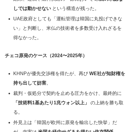
しでは動かせない
という構造が残った。
UAE政府としても「運転管理は韓国に丸投げできな
い」と判断し、米仏の技術者を多数受け入れざるを
得なかった。
チェコ原発のケース（2024〜2025年）
KHNPが優先交渉権を得たが、再び
WE社が知財権を
持ち出して妨害
。
裁判・仮処分で契約を止める圧力をかけ、最終的に
「技術料1基あたり1兆ウォン以上」
の上納を勝ち取
る。
外見上は「韓国が欧州に原発を輸出した快挙」だ
が、内実は
米国を経由せざるを得ない依存関係
。