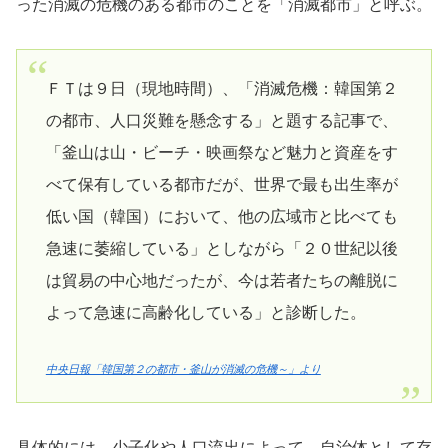
った消滅の危機のある都市のことを「消滅都市」と呼ぶ。
ＦＴは９日（現地時間）、「消滅危機：韓国第２
の都市、人口災難を懸念する」と題する記事で、
「釜山は山・ビーチ・映画祭など魅力と資産をす
べて保有している都市だが、世界で最も出生率が
低い国（韓国）において、他の広域市と比べても
急速に萎縮している」としながら「２０世紀以後
は貿易の中心地だったが、今は若者たちの離脱に
よって急速に高齢化している」と診断した。
中央日報「韓国第２の都市・釜山が消滅の危機～」より
具体的には、少子化や人口流出によって、自治体として存