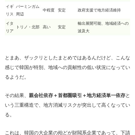
イギ
バーミンガム
中程度
安定
政府支援で地方経済維持
リス
周辺
イタ
輸出展開可能、地域経済への
トリノ・北部
高い
安定
リア
波及大
とまあ、ザックリとしたまとめではあるんだけど、こんな
感じで韓国が特別、地域への貢献性の低い状況になってい
るようだ。
その結果、
親会社依存＋首都圏吸引＋地方経済単一依存
と
いう三重構造で、地方消滅リスクが突出して高くなってい
る。
これは、韓国の大企業の殆どが財閥系企業であって、下請