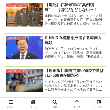
【追記】在韓米軍の“異例訓
大韓民国ニュース
練”――お詫びなどしないっ！
連日の追記で申し訳ないが、ちょっと面
白かった。在韓米軍司令官「西海訓練通
告を国防長官に時間通りに報告できず遺
憾」…「軍事準備態勢に関する謝罪はし
ない」2026....
K-NVIDIA構想を推進する韓国大
大韓民国ニュース
統領
徳政令（白目）ではなかったのだけれ
ど、これはアレだ。現代の「愛国指輪集
め運動」だよ。国政企画委、TF構成速度
戦「100兆ウォン国民ファンド」具体化AI
など先端産...
【短縮版】韓国で買い物袋で運ば
大韓民国ニュース
れた500票が問題視
タイトルをどう付けて良いか迷うくらい
バカバカしい話である。この話は、こち
らに時系列をまとめてあるので参考にし
て欲しい。……時系列は引用しておこう
か。6月3日〜4...
メニュー
ホーム
検索
トップ
サイドバー