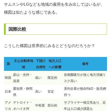
サムスンやLGなども地域の雇用を生み出してはいるが、
構図は似たような感じである。
国際比較
こうした構図は世界的にみるとどうなのだろうか？
主な自動車地
下請け
地方人口
国
備考
域
自律性
への影響
蔚山・光州・
首都圏吸引が強く地方消滅リ
韓国
低い
限定的
昌原
スク高い
愛知県・静岡
系列企業が独自R&D・販売網
日本
高い
安定
県
持つ
アメ
デトロイト・
サプライヤー独立性あり、近
中程度
部分的
リカ
オハイオ州
年は人口減少課題も