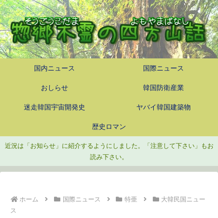
国内ニュース
国際ニュース
おしらせ
韓国防衛産業
迷走韓国宇宙開発史
ヤバイ韓国建築物
歴史ロマン
近況は「お知らせ」に紹介するようにしました。「注意して下さい」もお
読み下さい。
ホーム
国際ニュース
特亜
大韓民国ニュー
ス