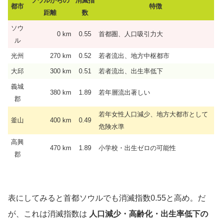
ソウルからの
消滅指
都市
特徴
距離
数
ソウ
0 km
0.55
首都圏、人口吸引力大
ル
光州
270 km
0.52
若者流出、地方中枢都市
大邱
300 km
0.51
若者流出、出生率低下
義城
380 km
1.89
若年層流出著しい
郡
若年女性人口減少、地方大都市として
釜山
400 km
0.49
危険水準
高興
470 km
1.89
小学校・出生ゼロの可能性
郡
表にしてみると首都ソウルでも消滅指数0.55と高め。だ
が、これは消滅指数は
人口減少・高齢化・出生率低下の