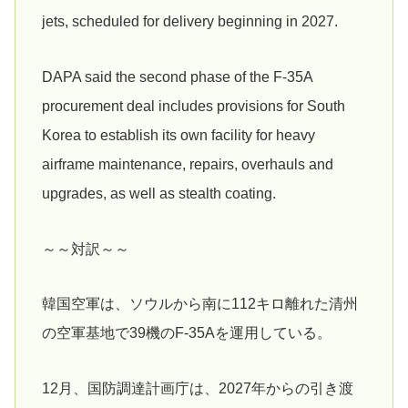
jets, scheduled for delivery beginning in 2027.
DAPA said the second phase of the F-35A
procurement deal includes provisions for South
Korea to establish its own facility for heavy
airframe maintenance, repairs, overhauls and
upgrades, as well as stealth coating.
～～対訳～～
韓国空軍は、ソウルから南に112キロ離れた清州
の空軍基地で39機のF-35Aを運用している。
12月、国防調達計画庁は、2027年からの引き渡