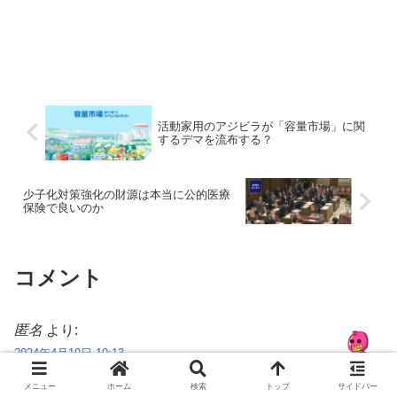
活動家用のアジビラが「容量市場」に関
するデマを流布する？
少子化対策強化の財源は本当に公的医療
保険で良いのか
コメント
匿名
より:
2024年4月19日 10:13
韓国は官公庁も外交シーンで「実は嘘でした」
メニュー
ホーム
検索
トップ
サイドバー