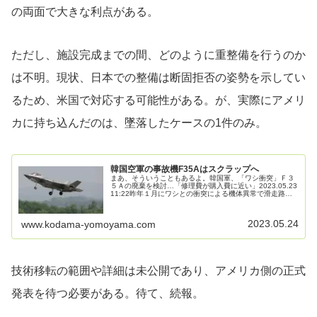
の両面で大きな利点がある。
ただし、施設完成までの間、どのように重整備を行うのか
は不明。現状、日本での整備は断固拒否の姿勢を示してい
るため、米国で対応する可能性がある。が、実際にアメリ
カに持ち込んだのは、墜落したケースの1件のみ。
韓国空軍の事故機F35Aはスクラップへ
まあ、そういうこともあるよ。韓国軍、「ワシ衝突」Ｆ３
５Ａの廃棄を検討…「修理費が購入費に近い」2023.05.23
11:22昨年１月にワシとの衝突による機体異常で滑走路に
非常着陸した第５世代最先端ステルス戦闘機Ｆ３５Ａの損
傷が深刻であるこ...
2023.05.24
www.kodama-yomoyama.com
技術移転の範囲や詳細は未公開であり、アメリカ側の正式
発表を待つ必要がある。待て、続報。