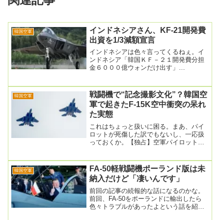
インドネシアさん、KF-21開発費
韓国空軍
出資を1/3減額宣言
インドネシアは色々言ってくるねぇ。イ
ンドネシア「韓国ＫＦ－２１開発費分担
金６０００億ウォンだけ出す」
2024.05.06 11:13韓国型戦闘機ＫＦ－２
１の技術...
戦闘機で“記念撮影文化”？韓国空
韓国空軍
軍で起きたF-15K空中衝突の呆れ
た実態
これはちょっと扱いに困る。まあ、パイ
ロットが死傷した訳でもないし、一応扱
っておくか。【独占】空軍パイロット
「人生最高のショットを撮る」…1000億
ウォンのF-1...
FA-50軽戦闘機ポーランド版は未
韓国空軍
納入だけど「凄いんです」
前回の記事の続報的な話になるのかな。
前回、FA-50をポーランドに輸出したら
色々トラブルがあったよという話を紹介
している。情報が錯綜していたので、イ