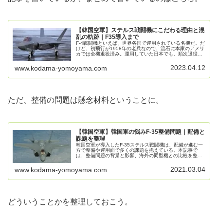
【韓国空軍】ステルス戦闘機にこだわる理由と混
乱の軌跡｜F35導入まで
F-4戦闘機といえば、世界各国で運用されている名機だ。だ
けど、初飛行が1958年の老兵なので、流石に本家のアメリ
カでは全機退役済み。運用していた日本でも、順次退役し
ている。当然、韓国で運用しているF-4D、F-4Eも老朽化に
伴って退役する必...
2023.04.12
www.kodama-yomoyama.com
ただ、整備の問題は懸念材料ということに。
【韓国空軍】韓国軍の悩みF-35整備問題｜配備と
課題を整理
韓国空軍が導入したF-35ステルス戦闘機は、配備が進む一
方で整備や運用面で多くの課題を抱えている。本記事で
は、整備問題の背景と影響、海外の同型機との比較を整理
し、配備・運用の実態を解説する。相手は三菱か～言い出
せないF-35の整備問題ー韓国...
2021.03.04
www.kodama-yomoyama.com
どういうことかを整理しておこう。