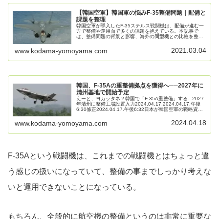
【韓国空軍】韓国軍の悩みF-35整備問題｜配備と
課題を整理
韓国空軍が導入したF-35ステルス戦闘機は、配備が進む一
方で整備や運用面で多くの課題を抱えている。本記事で
は、整備問題の背景と影響、海外の同型機との比較を整理
し、配備・運用の実態を解説する。相手は三菱か～言い出
せないF-35の整備問題ー韓国...
2021.03.04
www.kodama-yomoyama.com
韓国、F-35Aの重整備拠点を獲得へ──2027年に
清州基地で開始予定
えーと、ヨカッタネ？韓国で「F-35A重整備」する...2027
年清州に整備工場設置入力2024.04.17.2024.04.17.午後
6:30修正2024.04.17.午後6:32日本が韓国空軍の戦略資産
であるステルス戦闘機F-35Aの高...
2024.04.18
www.kodama-yomoyama.com
F-35Aという戦闘機は、これまでの戦闘機とはちょっと違
う感じの扱いになっていて、整備の事までしっかり考えな
いと運用できないことになっている。
もちろん、全般的に航空機の整備というのは非常に重要な