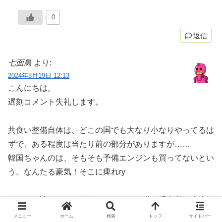
0
返信
七面鳥
より:
2024年8月19日 12:13
こんにちは。
遅刻コメント失礼します。
共食い整備自体は、どこの国でも大なり小なりやってるは
ずで、ある程度は当たり前の部分がありますが……
韓国ちゃんのは、そもそも予備エンジンも買ってないとい
う。なんたる豪気！そこに痺れry
そもそも論として、F-35のエンジンは常に過負荷で寿命
が短くて問題になってますから、この件は、これからじわ
メニュー
ホーム
検索
トップ
サイドバー