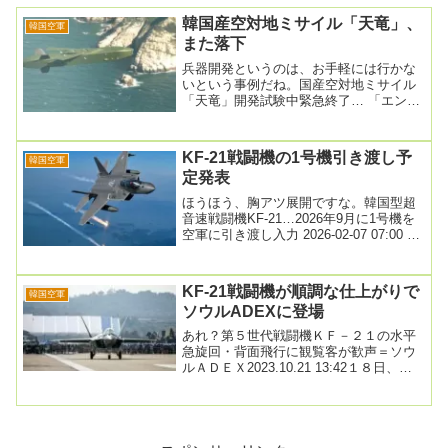
韓国産空対地ミサイル「天竜」、
韓国空軍
また落下
兵器開発というのは、お手軽には行かな
いという事例だね。国産空対地ミサイル
「天竜」開発試験中緊急終了… 「エンジ
ン誤動作」2026.04.15韓国軍が来る
2028...
KF-21戦闘機の1号機引き渡し予
韓国空軍
定発表
ほうほう、胸アツ展開ですな。韓国型超
音速戦闘機KF-21…2026年9月に1号機を
空軍に引き渡し入力 2026-02-07 07:00 修
正 2026-02-0...
KF-21戦闘機が順調な仕上がりで
韓国空軍
ソウルADEXに登場
あれ？第５世代戦闘機ＫＦ－２１の水平
急旋回・背面飛行に観覧客が歓声＝ソウ
ルＡＤＥＸ2023.10.21 13:42１８日、城
南市ソウル空港では超音速戦闘機「Ｋ
Ｆ...