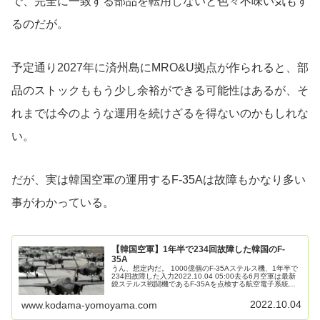
で、完全に一致する部品を転用しないと色々不味い気もす
るのだが。
予定通り2027年に済州島にMRO&U拠点が作られると、部
品のストックももう少し余裕ができる可能性はあるが、そ
れまでは今のような運用を続けざるを得ないのかもしれな
い。
だが、実は韓国空軍の運用するF-35Aは故障もかなり多い
事がわかっている。
【韓国空軍】1年半で234回故障した韓国のF-
35A
うん、想定内だ。 1000億個のF-35Aステルス機、1年半で
234回故障した入力2022.10.04 05:00去る6月空軍は最新
鋭ステルス戦闘機であるF-35Aを点検する航空電子系統欠
陥が発見され、飛行計画を急速に取り消さなければなら
な...
2022.10.04
www.kodama-yomoyama.com