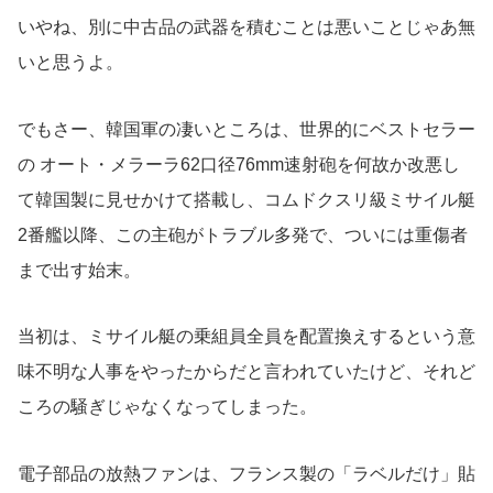
いやね、別に中古品の武器を積むことは悪いことじゃあ無
いと思うよ。
でもさー、韓国軍の凄いところは、世界的にベストセラー
の オート・メラーラ62口径76mm速射砲を何故か改悪し
て韓国製に見せかけて搭載し、コムドクスリ級ミサイル艇
2番艦以降、この主砲がトラブル多発で、ついには重傷者
まで出す始末。
当初は、ミサイル艇の乗組員全員を配置換えするという意
味不明な人事をやったからだと言われていたけど、それど
ころの騒ぎじゃなくなってしまった。
電子部品の放熱ファンは、フランス製の「ラベルだけ」貼