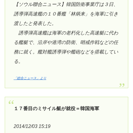
【ソウル聯合ニュース】韓国防衛事業庁は３日、
誘導弾高速艦の１０番艦「林炳来」を海軍に引き
渡したと発表した。
誘導弾高速艦は海軍の老朽化した高速艇に代わ
る艦艇で、沿岸や港湾の防衛、哨戒作戦などの任
務に就く。艦対艦誘導弾や艦砲などを搭載してい
る。
「総合ニュース」より
１７番目のミサイル艇が就役＝韓国海軍
2014/12/03 15:19