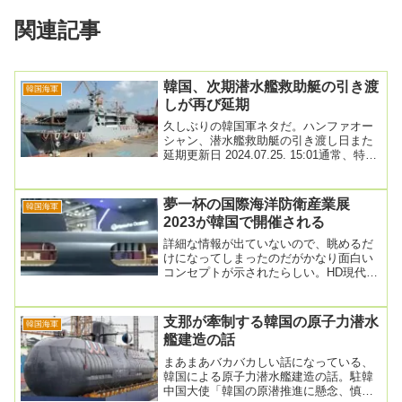
関連記事
韓国、次期潜水艦救助艇の引き渡
韓国海軍
しが再び延期
久しぶりの韓国軍ネタだ。ハンファオー
シャン、潜水艦救助艇の引き渡し日また
延期更新日 2024.07.25. 15:01通常、特殊
船事業では納期遵守は建造能力を測...
夢一杯の国際海洋防衛産業展
韓国海軍
2023が韓国で開催される
詳細な情報が出ていないので、眺めるだ
けになってしまったのだがかなり面白い
コンセプトが示されたらしい。HD現代重
工業、次世代艦艇モデルの初公開登録 :
2023-...
支那が牽制する韓国の原子力潜水
韓国海軍
艦建造の話
まあまあバカバカしい話になっている、
韓国による原子力潜水艦建造の話。駐韓
中国大使「韓国の原潜推進に懸念、慎重