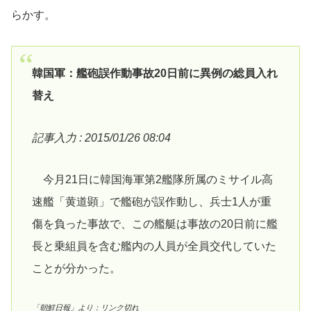
らかす。
韓国軍：艦砲誤作動事故20日前に異例の総員入れ
替え
記事入力 : 2015/01/26 08:04
今月21日に韓国海軍第2艦隊所属のミサイル高
速艦「黄道顕」で艦砲が誤作動し、兵士1人が重
傷を負った事故で、この艦艇は事故の20日前に艦
長と乗組員を含む艦内の人員が全員交代していた
ことが分かった。
「朝鮮日報」より：リンク切れ