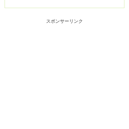
な対応を望む」Posted November. 15...
スポンサーリンク