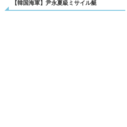
【韓国海軍】尹永夏級ミサイル艇