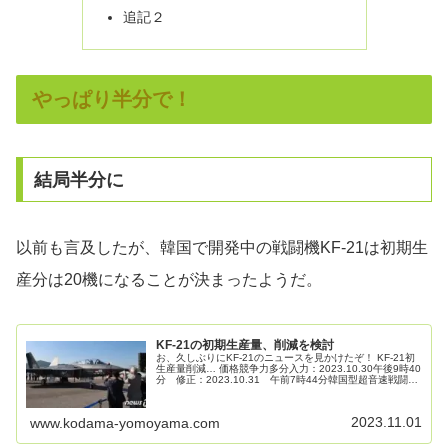
追記２
やっぱり半分で！
結局半分に
以前も言及したが、韓国で開発中の戦闘機KF-21は初期生
産分は20機になることが決まったようだ。
KF-21の初期生産量、削減を検討
お、久しぶりにKF-21のニュースを見かけたぞ！ KF-21初
生産量削減… 価格競争力多分入力：2023.10.30午後9時40
分 修正：2023.10.31 午前7時44分韓国型超音速戦闘
機、KF-21事業妥当性調査で初の生産量を計画より...
2023.11.01
www.kodama-yomoyama.com