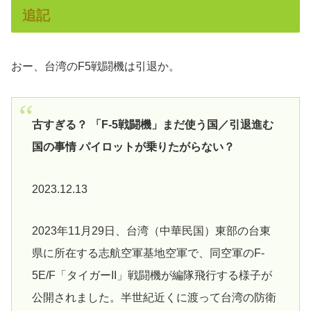
追記
おー、台湾のF5戦闘機は引退か。
古すぎる？ 「F-5戦闘機」まだ使う国／引退進む
国の事情 パイロットが乗りたがらない？
2023.12.13
2023年11月29日、台湾（中華民国）東部の台東
県に所在する志航空軍基地空軍で、同空軍のF-
5E/F「タイガーII」戦闘機が編隊飛行する様子が
公開されました。半世紀近くに渡って台湾の防衛