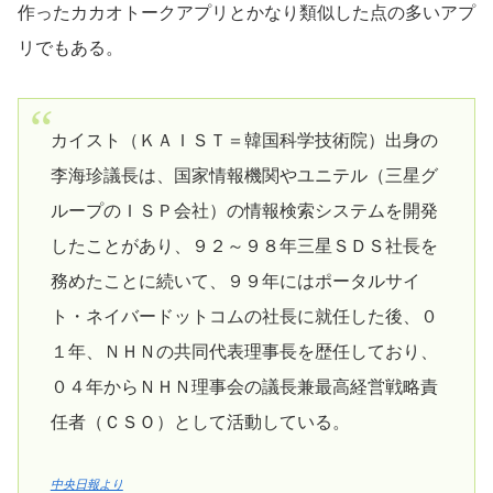
作ったカカオトークアプリとかなり類似した点の多いアプ
リでもある。
カイスト（ＫＡＩＳＴ＝韓国科学技術院）出身の
李海珍議長は、国家情報機関やユニテル（三星グ
ループのＩＳＰ会社）の情報検索システムを開発
したことがあり、９２～９８年三星ＳＤＳ社長を
務めたことに続いて、９９年にはポータルサイ
ト・ネイバードットコムの社長に就任した後、０
１年、ＮＨＮの共同代表理事長を歴任しており、
０４年からＮＨＮ理事会の議長兼最高経営戦略責
任者（ＣＳＯ）として活動している。
中央日報より