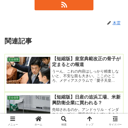
木霊
関連記事
【短縮版】皇室典範改正の骨子が
安全保障
定まるとの報道
うーん、これの内容はしっかり精査しな
いと、不安な面も大きい。ここのとこ
ろ、メディアスクラムで「愛子天皇
を！」と盛り上がるキモチワルイ流れが
出来ているらしく、愚に...
【短縮版】日産の追浜工場、米新
安全保障
興防衛企業に買われる？
売却されるのか。アンドゥリル・インダ
ストリーズが、買収交渉をしているよう
なんだけど、作るのは軍事用ドローンら
しいね。ところで、ロイターさんよ。キ
メニュー
ホーム
検索
トップ
サイドバー
ミは一体何を言っ...