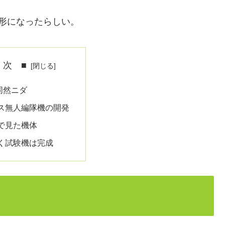
形になったらしい。
 次 ■
同然ニダ
ス無人編隊機の開発
で見た機体
く試験機は完成