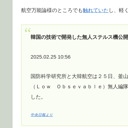
航空万能論様のところでも
触れていた
し、軽
韓国の技術で開発した無人ステルス機公
2025.02.25 10:56
国防科学研究所と大韓航空は２５日、釜
（Ｌｏｗ Ｏｂｓｅｖａｂｌｅ）無人編
した。
中央日報より