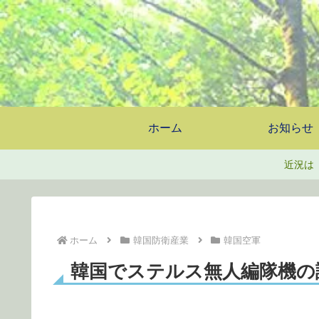
ホーム
お知らせ
近況は
ホーム
韓国防衛産業
韓国空軍
韓国でステルス無人編隊機の