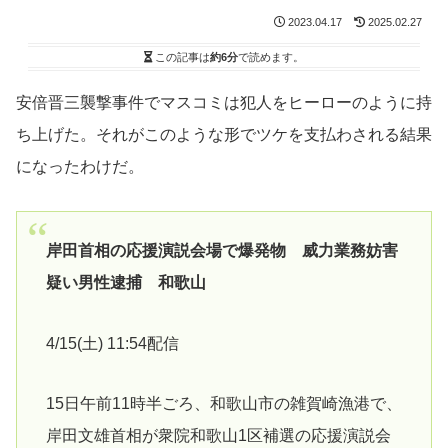
2023.04.17
2025.02.27
この記事は
約6分
で読めます。
安倍晋三襲撃事件でマスコミは犯人をヒーローのように持
ち上げた。それがこのような形でツケを支払わされる結果
になったわけだ。
岸田首相の応援演説会場で爆発物 威力業務妨害
疑い男性逮捕 和歌山
4/15(土) 11:54配信
15日午前11時半ごろ、和歌山市の雑賀崎漁港で、
岸田文雄首相が衆院和歌山1区補選の応援演説会