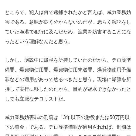
ところで、犯人は何で逮捕されたかと言えば、威力業務妨
害である。意味が良く分からないのだが、恐らく演説をし
ていた漁港で犯行に及んだため、漁業を妨害することにな
ったという理解なんだと思う。
しかし、演説中に爆弾を所持していたのだから、テロ等準
備罪、爆発物使用罪、爆発物使用未遂罪、爆発物使用予備
罪などの適用があって然るべきだと思う。現場に爆弾を所
持して実行に移したのだから、目的が冠水できなかったと
しても立派なテロリストだ。
威力業務妨害罪の刑罰は「3年以下の懲役または50万円以
下の罰金」である。テロ等準備罪が適用されれば、刑罰は