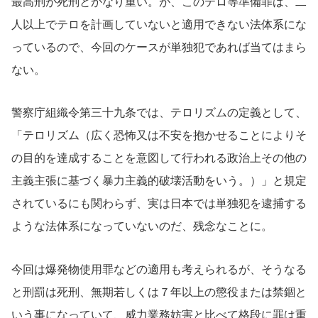
最高刑が死刑とかなり重い。が、このテロ等準備罪は、二
人以上でテロを計画していないと適用できない法体系にな
っているので、今回のケースが単独犯であれば当てはまら
ない。
警察庁組織令第三十九条では、テロリズムの定義として、
「テロリズム（広く恐怖又は不安を抱かせることによりそ
の目的を達成することを意図して行われる政治上その他の
主義主張に基づく暴力主義的破壊活動をいう。）」と規定
されているにも関わらず、実は日本では単独犯を逮捕する
ような法体系になっていないのだ、残念なことに。
今回は爆発物使用罪などの適用も考えられるが、そうなる
と刑罰は死刑、無期若しくは７年以上の懲役または禁錮と
いう事になっていて、威力業務妨害と比べて格段に罪は重