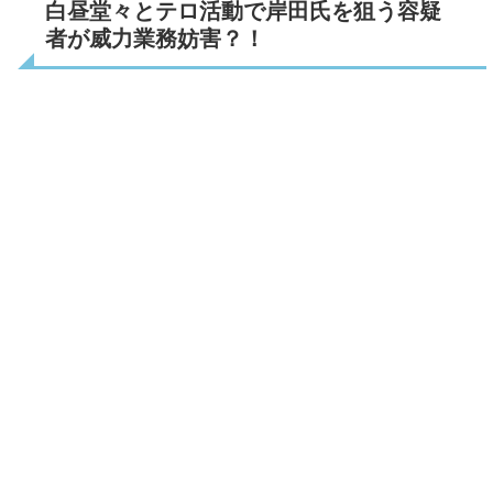
白昼堂々とテロ活動で岸田氏を狙う容疑
者が威力業務妨害？！