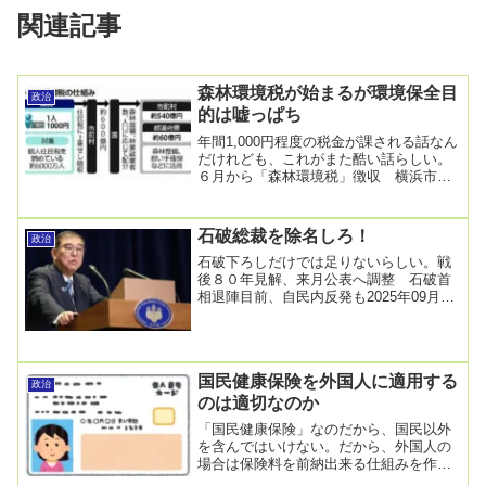
関連記事
森林環境税が始まるが環境保全目
政治
的は嘘っぱち
年間1,000円程度の税金が課される話なん
だけれども、これがまた酷い話らしい。
６月から「森林環境税」徴収 横浜市民
は独自課税含め、環境関連で１人年約３
０００円徴...
石破総裁を除名しろ！
政治
石破下ろしだけでは足りないらしい。戦
後８０年見解、来月公表へ調整 石破首
相退陣目前、自民内反発も2025年09月25
日07時04分配信石破茂首相は戦後８０年
に関...
国民健康保険を外国人に適用する
政治
のは適切なのか
「国民健康保険」なのだから、国民以外
を含んではいけない。だから、外国人の
場合は保険料を前納出来る仕組みを作ろ
うという話になっている。外国人の国