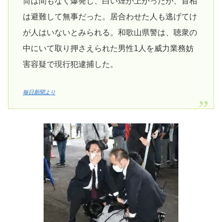
筒は間もなく爆発し、白い煙が上がったが、首相
は避難して無事だった。居合わせた人も逃げてけ
が人はいないとみられる。和歌山県警は、聴衆の
中にいて取り押さえられた男性1人を威力業務妨
害容疑で現行犯逮捕した。
毎日新聞より