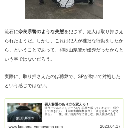
流石に
奈良県警のような失態
を犯さず、犯人は取り押さえ
られたようだ。しかし、これは犯人が稚拙な行動をしたか
ら、ということであって、和歌山県警が優秀だったからと
いう事ではないだろう。
実際に、取り押さえたのは聴衆で、SPが動いて対処した
という感じではない。
要人警護のあり方を変えろ！
現代ビジネスにしょーもない記事が載っていたので、紹介
しておきたい。【岸田首相襲撃事件】「夜は悪夢にうなさ
れる」「一生、強い自責の念に苦しむ」要人警護のあまり
に報われない悲壮な世界2023/4/16岸田総理襲撃事件はな
ぜ防げなかったのだ――批...
2023.04.17
www.kodama-yomoyama.com