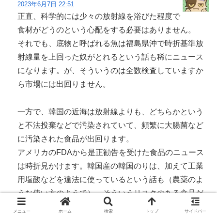
2023年6月7日 22:51
正直、科学的には少々の放射線を浴びた程度で
食材がどうのという心配をする必要はありません。
それでも、底物と呼ばれる魚は福島県沖で時折基準放
射線量を上回った奴がとれるという話も稀にニュース
になります。が、そういうのは全数検査していますか
ら市場には出回りません。
一方で、韓国の近海は放射線よりも、どちらかという
と不法投棄などで汚染されていて、頻繁に大腸菌など
に汚染された食品が出回ります。
アメリカのFDAから是正勧告を受けた食品のニュース
は時折見かけます。韓国産の韓国のりは、加えて工業
用塩酸などを違法に使っているという話も（農薬のよ
うな使い方のようで）。そういうリスクのある食品だ
と、そのように認識していますよ。
メニュー
ホーム
検索
トップ
サイドバー