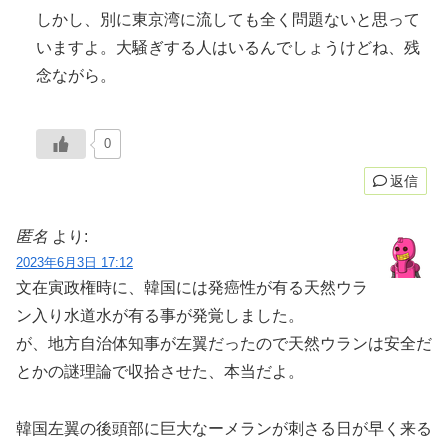
しかし、別に東京湾に流しても全く問題ないと思って
いますよ。大騒ぎする人はいるんでしょうけどね、残
念ながら。
0
返信
匿名
より:
2023年6月3日 17:12
文在寅政権時に、韓国には発癌性が有る天然ウラ
ン入り水道水が有る事が発覚しました。
が、地方自治体知事が左翼だったので天然ウランは安全だ
とかの謎理論で収拾させた、本当だよ。
韓国左翼の後頭部に巨大なーメランが刺さる日が早く来る