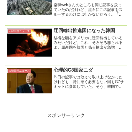
楽韓webさんのところも同じ記事を扱っ
ていたのだけれど、流石にこの記事をス
ルーするわけには行かないだろう。「GS
建設・セマウル金庫」… PF不安刺激悪材
連発に債...
迂回輸出推進国になった韓国
大韓民国ニュース
結構な額をアメリカに迂回輸出している
みたいだけど、これ、そろそろ怒られる
よ。原産国を韓国と偽る輸出が急増 大
半が中国製、米関税回避狙いか2025年04
月21日（...
心理的G8国家ニダ
大韓民国ニュース
昨日の記事では敢えて取り上げなかった
けれども、特に招く必要もない国もG7サ
ミットに参加していた。そう、韓国であ
る。コメントでも指摘は頂いているのだ
が、前の記事を...
スポンサーリンク