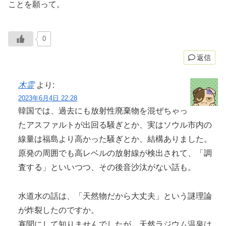
ことを願って。
0
返信
木霊
より:
2023年6月4日 22:28
韓国では、過去にも放射性廃棄物を混ぜちゃっ
たアスファルトが出回る騒ぎとか、実はソウル市内の
線量は福島より高かった騒ぎとか、結構ありました。
原発の周囲でも高レベルの放射線が検出されて、「調
査する」といいつつ、その後音沙汰がない話も。
水道水の話は、「天然物だから大丈夫」という謎理論
が炸裂したのですか。
寡聞にして知りませんでしたが、天然ラジウム温泉は