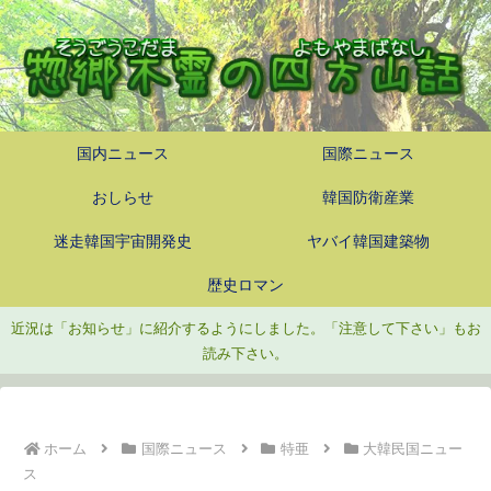
国内ニュース
国際ニュース
おしらせ
韓国防衛産業
迷走韓国宇宙開発史
ヤバイ韓国建築物
歴史ロマン
近況は「お知らせ」に紹介するようにしました。「注意して下さい」もお
読み下さい。
ホーム
国際ニュース
特亜
大韓民国ニュー
ス