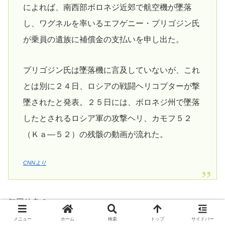
によれば、南西部ボロネジ近郊で航空機が墜落
し、ワグネルを率いるエフゲニー・プリゴジン氏
が乗員の遺族に補償金の支払いを申し出た。
プリゴジン氏は墜落機に言及していないが、これ
とは別に２４日、ロシアの戦闘ヘリコプターが撃
墜されたと発表。２５日には、ボロネジ州で墜落
したとされるロシア軍の攻撃ヘリ、カモフ５２
（Ｋａ―５２）の残骸の動画が流れた。
CNNより
無罪放免？
メニュー
ホーム
検索
トップ
サイドバー