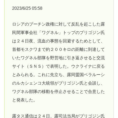
2023/6/25 05:58
ロシアのプーチン政権に対して反乱を起こした露
民間軍事会社「ワグネル」トップのプリゴジン氏
は２４日夜、流血の事態を回避するためとして、
首都モスクワまで約２００キロの距離に到達して
いたワグネル部隊を野営地に引き返させると交流
サイト（ＳＮＳ）で表明した。ウクライナに戻る
とみられる。これに先立ち、露同盟国ベラルーシ
のルカシェンコ大統領がプリゴジン氏と会談し、
ワグネル部隊の移動を停止させることで合意した
と発表した。
露タス通信は２４日、露司法当局がプリゴジン氏