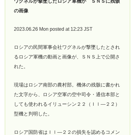
ワグネルが撃墜したロシア軍機か ＳＮＳに残骸
の画像
2023.06.26 Mon posted at 12:23 JST
ロシアの民間軍事会社ワグネルが撃墜したとされ
るロシア軍機の動画と画像が、ＳＮＳ上で公開さ
れた。
現場はロシア南部の農村部。機体の残骸に書かれ
た文字から、ロシア空軍の空中司令・通信本部と
しても使われるイリューシン２２（Ｉｌ―２２）
型機と判明した。
ロシア国防省はＩｌ―２２の損失を認めるコメン