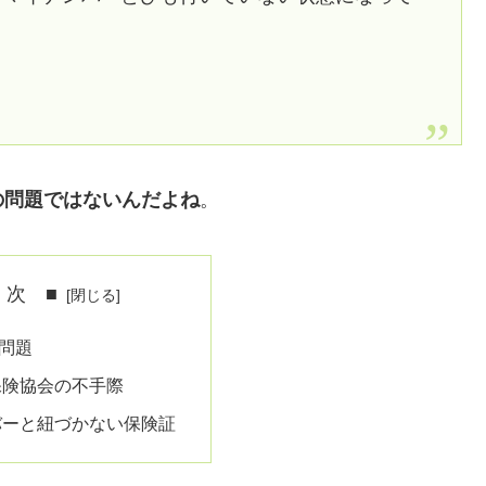
の問題ではないんだよね
。
 次 ■
問題
保険協会の不手際
バーと紐づかない保険証