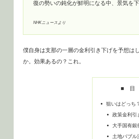
復の勢いの鈍化が鮮明になる中、景気を
NHKニュースより
僕自身は支那の一層の金利引き下げを予想はし
か。効果あるの？これ。
■ 目
狙いはどっち
政策金利引
大手国有銀
土地バブル