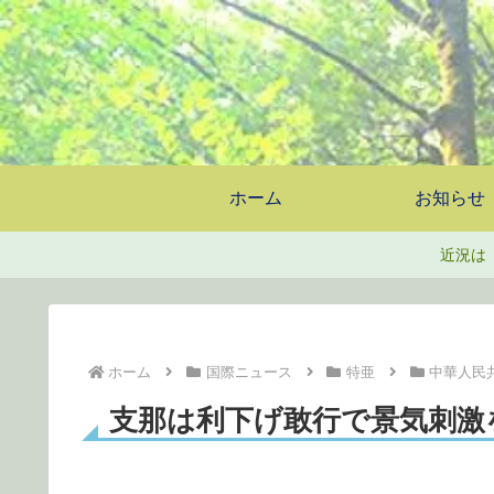
ホーム
お知らせ
近況は
ホーム
国際ニュース
特亜
中華人民
支那は利下げ敢行で景気刺激