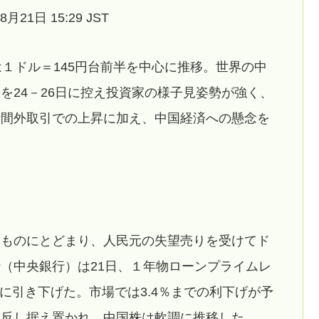
月21日 15:29 JST
は１ドル＝145円台前半を中心に推移。世界の中
を24－26日に控え投資家の様子見姿勢が強く、
時間外取引での上昇に加え、中国経済への懸念を
。
なものにとどまり、人民元の失望売りを受けてド
（中央銀行）は21日、１年物ローンプライムレ
5％に引き下げた。市場では3.4％までの利下げが予
に反し据え置かれ、中国株は軟調に推移した。