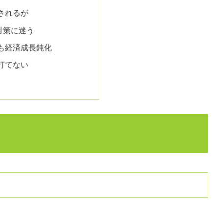
されるが
対策に迷う
も経済成長鈍化
打てない