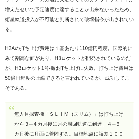
増えたせいで予定速度に達することが出来なかったため、
衛星軌道投入が不可能と判断されて破壊指令が出されてい
る。
H2Aの打ち上げ費用は１基あたり110億円程度。国際的に
みて割高な面があり、H3ロケットが開発されているのだ
が、H3ロケット1号機は打ち上げに失敗。打ち上げ費用は
50億円程度の圧縮できると言われているが、成功してこ
そである。
無人月探査機「ＳＬＩＭ（スリム）」は打ち上げ
から３─４カ月後に月の周回軌道に到達、４─６
カ月後に月面に着陸する。目標地点に誤差１００