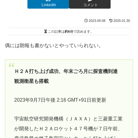
LinkedIn
コメント
2023.09.08
2025.01.30
この記事は
約6分
で読めます。
偶には朗報も書かないとやっていられない。
Ｈ２Ａ打ち上げ成功、年末ごろ月に探査機到達
観測衛星も搭載
2023年9月7日午後 2:16 GMT+91日前更新
宇宙航空研究開発機構（ＪＡＸＡ）と三菱重工業
が開発したＨ２Ａロケット４７号機が７日午前、