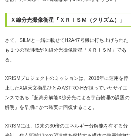
Ｘ線分光撮像衛星「ＸＲＩＳＭ（クリズム）」
さて、SILMと一緒に載せてH2A47号機に打ち上げられた
も１つの観測機がＸ線分光撮像衛星「ＸＲＩＳＭ」であ
る。
XRISMプロジェクトのミッションは、2016年に運用を停
止したX線天文衛星ひとみASTRO-Hが担っていたサイエ
ンスである「超高分解能X線分光による宇宙物理の課題の
解明」を早期にかつ確実に回復すること。
XRISMには、従来の30倍のエネルギー分解能を有する分
光計、焦点距離12mの望遠鏡を保持する構体の熱歪制御な