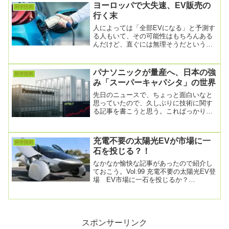
ヨーロッパで大失速、EV販売の
科学技術
行く末
人によっては「全部EVになる」と予測す
る人もいて、その可能性はもちろんある
んだけど、直ぐには無理そうだというの
が、現状である。豊田章男氏の｢EVへの
懸念｣が現実...
パナソニックが量産へ、日本の強
科学技術
み「スーパーキャパシタ」の世界
先日のニュースで、ちょっと面白いなと
思っていたので、久しぶりに技術に関す
る記事を書こうと思う。こればっかりだ
と、みんな読みたくなくなっちゃうけ
ど、偶には良いよね...
充電不要の太陽光EVが市場に一
科学技術
石を投じる？！
なかなか愉快な記事があったので紹介し
ておこう。Vol.99 充電不要の太陽光EV登
場 EV市場に一石を投じるか？
2025.02.25日本にいるとなかなか実感で
き...
スポンサーリンク