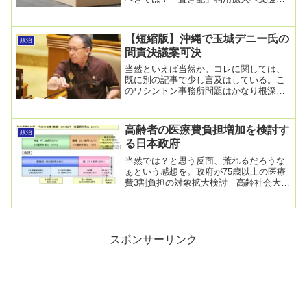
配達員によるマンションのオートロック
解錠を共通化…防...
【短縮版】沖縄で玉城デニー氏の
政治
問責決議案可決
当然といえば当然か。コレに関しては、
既に別の記事で少し言及はしている。こ
のワシントン事務所問題はかなり根深い
問題で、流石に沖縄県議会としても看過
できないという姿...
高齢者の医療費負担増加を検討す
政治
る日本政府
当然では？と思う反面、荒れるだろうな
ぁという感想を。政府が75歳以上の医療
費3割負担の対象拡大検討 高齢社会大綱
案に明記、制度持続狙い2024/9/4 19:2...
スポンサーリンク