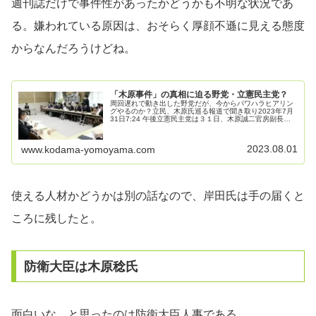
週刊誌だけで事件性があったかどうかも不明な状況であ
る。嫌われている原因は、おそらく厚顔不遜に見える態度
からなんだろうけどね。
「木原事件」の真相に迫る野党・立憲民主党？
周回遅れで動き出した野党だが、今からパワハラヒアリン
グやるのか？立民、木原氏巡る報道で聞き取り2023年7月
31日7:24 午後立憲民主党は３１日、木原誠二官房副長官
の妻が元夫の死亡を巡り警視庁から事情を聴かれていたと
の週刊文春の報道に関し...
2023.08.01
www.kodama-yomoyama.com
使える人材かどうかは別の話なので、岸田氏は手の届くと
ころに残したと。
防衛大臣は木原稔氏
面白いな、と思ったのは防衛大臣人事である。