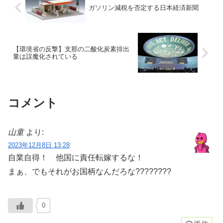
ガソリン減税を否定する日本経済新聞
【環境省の反撃】支那の二酸化炭素排出
量は誤魔化されている
コメント
山童
より:
2023年12月8日 13:28
自業自得！ 他国に責任転嫁するな！
まぁ、でもそれがお国柄なんだろな????‍????
0