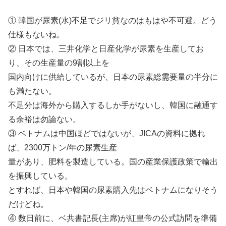
① 韓国が尿素(水)不足でジリ貧なのはもはや不可避。どう
仕様もないね。
② 日本では、三井化学と日産化学が尿素を生産してお
り、その生産量の9割以上を
国内向けに供給しているが、日本の尿素総需要量の半分に
も満たない。
不足分は海外から購入するしか手がないし、韓国に融通す
る余裕は勿論ない。
③ ベトナムは中国ほどではないが、JICAの資料に拠れ
ば、2300万トン/年の尿素生産
量があり、肥料を製造している。国の産業保護政策で輸出
を振興している。
とすれば、日本や韓国の尿素購入先はベトナムになりそう
だけどね。
④ 数日前に、ベ共書記長(主席)が紅皇帝の公式訪問を準備