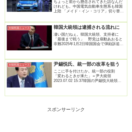
ちょっと前から懸念されてきた話なんだ
けれども。中国電気自動車生態系も韓国
上陸 「メイド・イン・コリア」切り替え
を狙うか2025.2.3中国の電気自動車生態
系に属...
韓国大統領は逮捕される流れに
大韓民国ニュース
凄い国だねぇ。韓国大統領、支持者に
「最後まで戦う」 野党は扇動あおると
非難2025年1月2日韓国国会で弾劾訴追さ
れ職務停止となっている尹錫悦大統領は
１日夜、大統...
尹錫悦氏、統一部の改革を狙う
大韓民国ニュース
ここに手を付けたか。統一部の役割
「変わるときが来た」＝尹大統領
2023.07.02 15:37韓国の尹錫悦大統領は
２日、統一部の役割について「これまで
対北（対...
スポンサーリンク