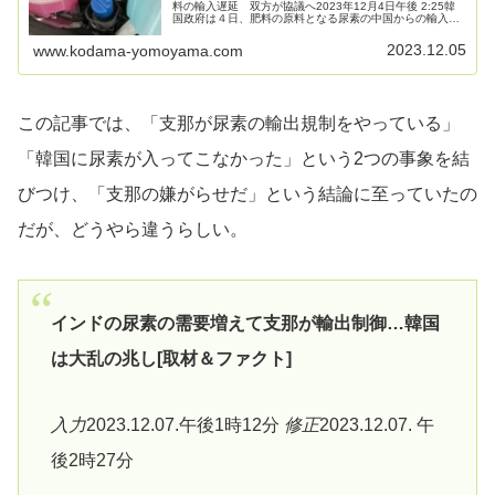
料の輸入遅延 双方が協議へ2023年12月4日午後 2:25韓
国政府は４日、肥料の原料となる尿素の中国からの輸入が
遅れているとの報告が国内企業からあったことを受け、中
国側と協議すると明らか...
2023.12.05
www.kodama-yomoyama.com
この記事では、「支那が尿素の輸出規制をやっている」
「韓国に尿素が入ってこなかった」という2つの事象を結
びつけ、「支那の嫌がらせだ」という結論に至っていたの
だが、どうやら違うらしい。
インドの尿素の需要増えて支那が輸出制御…韓国
は大乱の兆し[取材＆ファクト]
入力
2023.12.07.午後1時12分
修正
2023.12.07. 午
後2時27分