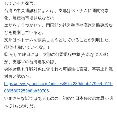
していると発言。
台湾の中央通訊社によれば、支那はベトナムに通関簡素
化、農産物市場開放などの
エサをチラつかせて、両国間の鉄道整備や高速道路建設な
どを提案していると。
支那はベトナムを懐柔しようとしていることが判明した。
(賄賂も撒いているな。）
⑤ そして昨日には、支那の何雷退役中将(有名なタカ派)
が、支那軍の台湾進攻の際、
尖閣諸島も作戦対象に含まれる可能性に言及、事実上作戦
対象と認めた。
https://news.yahoo.co.jp/articles/80cc239ddab479eeb911b
0895807259b8bb30706
いまさらな話ではあるものの、初めて日本侵攻の意思が明
示されたわけだ。