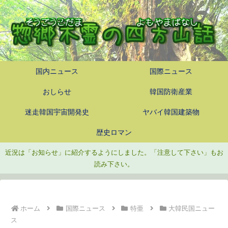
国内ニュース
国際ニュース
おしらせ
韓国防衛産業
迷走韓国宇宙開発史
ヤバイ韓国建築物
歴史ロマン
近況は「お知らせ」に紹介するようにしました。「注意して下さい」もお
読み下さい。
ホーム
国際ニュース
特亜
大韓民国ニュー
ス