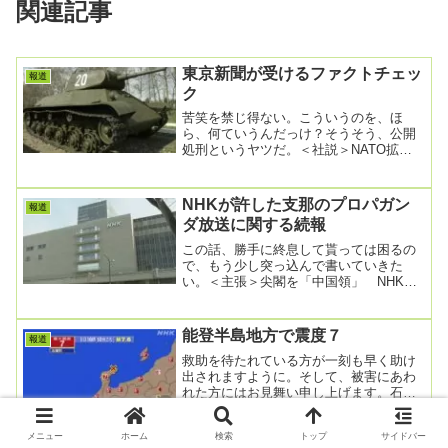
関連記事
東京新聞が受けるファクトチェッ
報道
ク
苦笑を禁じ得ない。こういうのを、ほ
ら、何ていうんだっけ？そうそう、公開
処刑というヤツだ。＜社説＞NATO拡
大 軍事対立激化避けねば2023年7月14
日 07時0...
NHKが許した支那のプロパガン
報道
ダ放送に関する続報
この話、勝手に終息して貰っては困るの
で、もう少し突っ込んで書いていきた
い。＜主張＞尖閣を「中国領」 NHKは
問題放送猛省を2024/8/21 05:00NHKの...
能登半島地方で震度７
報道
救助を待たれている方が一刻も早く助け
出されますように。そして、被害にあわ
れた方にはお見舞い申し上げます。石川
県能登地方で震度7の地震 新潟県でも震
度6弱 M7....
メニュー
ホーム
検索
トップ
サイドバー