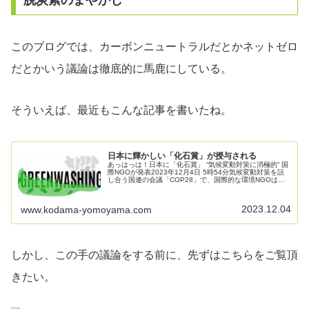
このブログでは、カーボンニュートラルだとかネットゼロ
だとかいう議論は徹底的に馬鹿にしている。
そういえば、最近もこんな記事を書いたね。
日本に輝かしい「化石賞」が授与される
あっはっは！日本に「化石賞」 “気候変動対策に消極的” 国
際NGOが発表2023年12月4日 5時54分気候変動対策を話
し合う国連の会議「COP28」で、国際的な環境NGOは、
日本が石炭火力発電所などを延命させ、再生可能エネルギ
ーへの移行を...
2023.12.04
www.kodama-yomoyama.com
しかし、この手の議論をする前に、先ずはこちらをご覧頂
きたい。