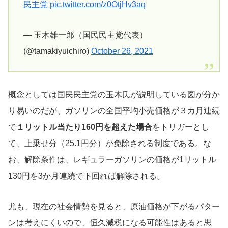
民主党
pic.twitter.com/z0OtjHv3aq
— 玉木雄一郎（国民民主党代表）
(@tamakiyuichiro)
October 26, 2021
概念としては国民民主党の玉木氏が説明している図が分か
り易いのだが、ガソリンの全国平均小売価格が３カ月連続
で
１リットル当たり160円を超えた場合
をトリガーとし
て、上乗せ分（25.1円分）が免除される制度である。な
お、解除条件は、レギュラーガソリンの価格が1リットル
130円を3か月連続で下回れば解除される。
尤も、現在の社会情勢を見ると、原油価格が下がるパター
ンは考えにくいので、恒久減税になる可能性はあると思