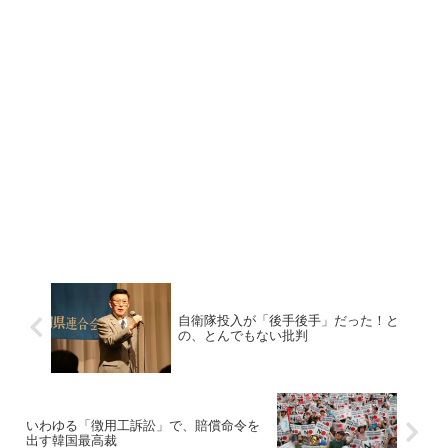
自衛隊投入が「後手後手」だった！と
の、とんでもない批判
いわゆる「徴用工訴訟」で、賠償命令を
出す韓国最高裁