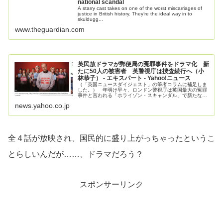
national scandal
A starry cast takes on one of the worst miscarriages of
justice in British history. They’re the ideal way in to
skuldugg...
www.theguardian.com
英民放ドラマが郵便局の冤罪事件をドラマ化 新
たに50人の被害者 英警視庁は捜査続行へ（小
林恭子） - エキスパート - Yahoo!ニュース
（「英国ニュースダイジェスト」の筆者コラムに補足しま
した。） 年明け早々、ロンドン警視庁は英国最大の冤罪
事件と言われる「ホライゾン・スキャンダル」で新たな不
正行為がなかったどうかについて調査を行なっ
news.yahoo.co.jp
全４話が放映され、国民的に盛り上がっちゃったというこ
とらしいんだが……、ドラマだろう？
スポンサーリンク