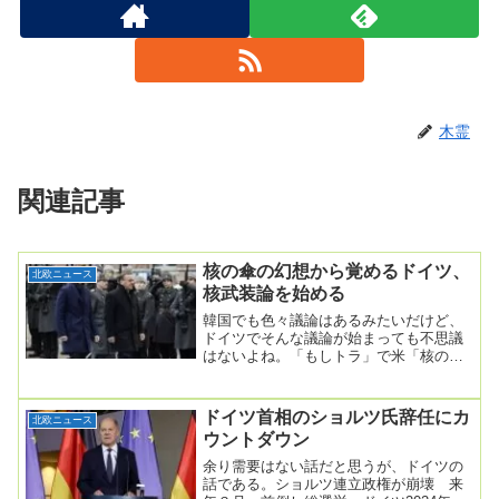
木霊
関連記事
核の傘の幻想から覚めるドイツ、
北欧ニュース
核武装論を始める
韓国でも色々議論はあるみたいだけど、
ドイツでそんな議論が始まっても不思議
はないよね。「もしトラ」で米「核の
傘」頼れない…ドイツに核武装論が浮
上 欧州核抑止、求め...
ドイツ首相のショルツ氏辞任にカ
北欧ニュース
ウントダウン
余り需要はない話だと思うが、ドイツの
話である。ショルツ連立政権が崩壊 来