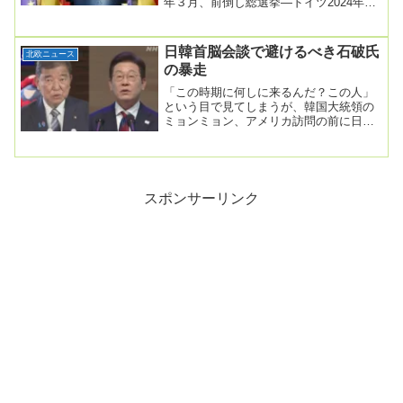
年３月、前倒し総選挙―ドイツ2024年11
月07日14時30分配信ドイツのショルツ連
立政...
日韓首脳会談で避けるべき石破氏
北欧ニュース
の暴走
「この時期に何しに来るんだ？この人」
という目で見てしまうが、韓国大統領の
ミョンミョン、アメリカ訪問の前に日本
に立ち寄るスケジュールのようだ。あす
日韓首脳会談へ ...
スポンサーリンク