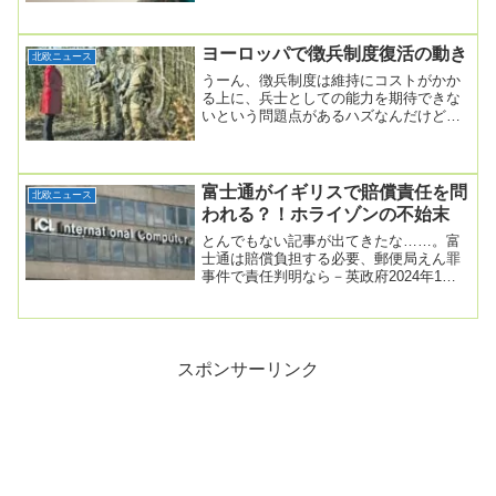
像は、本件と何の関係もないことはお断
りしておく。焦点...
ヨーロッパで徴兵制度復活の動き
北欧ニュース
うーん、徴兵制度は維持にコストがかか
る上に、兵士としての能力を期待できな
いという問題点があるハズなんだけど。
ヨーロッパで徴兵制復活の動き、ドイツ
国防相「兵役停止...
富士通がイギリスで賠償責任を問
北欧ニュース
われる？！ホライゾンの不始末
とんでもない記事が出てきたな……。富
士通は賠償負担する必要、郵便局えん罪
事件で責任判明なら－英政府2024年1月9
日 9:30 JST 更新日時 2024年1月...
スポンサーリンク