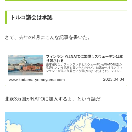
トルコ議会は承認
さて、去年の4月にこんな記事を書いた。
フィンランドはNATOに加盟しスウェーデンは取
り残される
去年辺りに、フィンランドとスウェーデンがNATO加盟の
見通しという記事を書いたんだけど、結果からするとフィ
ンランドが先に加盟という運びになったようだ。フィンラ
ンド、4日にＮＡＴＯ加盟 ロシア北西部戦力増強を表明
2023年4月3日11:41 ...
2023.04.04
www.kodama-yomoyama.com
北欧3カ国がNATOに加入するよ、という話だ。