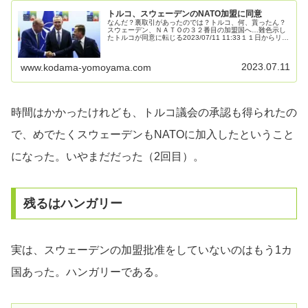
トルコ、スウェーデンのNATO加盟に同意
なんだ？裏取引があったのでは？トルコ、何、貰ったん？
スウェーデン、ＮＡＴＯの３２番目の加盟国へ…難色示し
たトルコが同意に転じる2023/07/11 11:33１１日からリト
アニアの首都ビリニュスで開かれる北大西洋条約機構（Ｎ
ＡＴＯ）の首脳会...
2023.07.11
www.kodama-yomoyama.com
時間はかかったけれども、トルコ議会の承認も得られたの
で、めでたくスウェーデンもNATOに加入したということ
になった。いやまだだった（2回目）。
残るはハンガリー
実は、スウェーデンの加盟批准をしていないのはもう1カ
国あった。ハンガリーである。