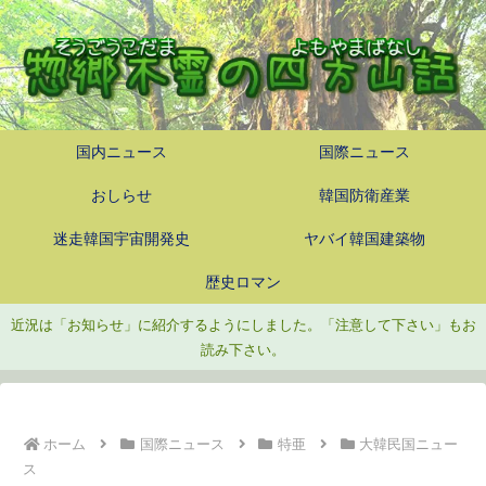
国内ニュース
国際ニュース
おしらせ
韓国防衛産業
迷走韓国宇宙開発史
ヤバイ韓国建築物
歴史ロマン
近況は「お知らせ」に紹介するようにしました。「注意して下さい」もお
読み下さい。
ホーム
国際ニュース
特亜
大韓民国ニュー
ス