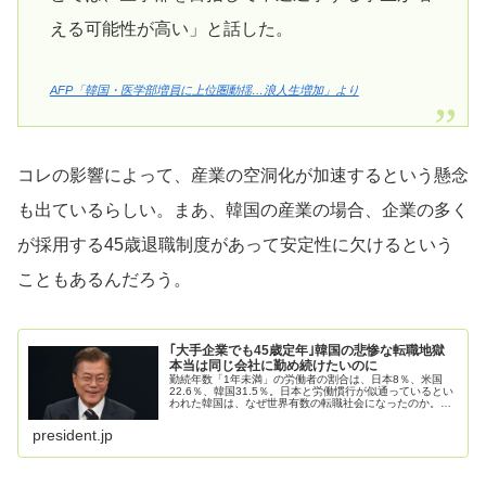
える可能性が高い」と話した。
AFP「韓国・医学部増員に上位圏動揺…浪人生増加」より
コレの影響によって、産業の空洞化が加速するという懸念
も出ているらしい。まあ、韓国の産業の場合、企業の多く
が採用する45歳退職制度があって安定性に欠けるという
こともあるんだろう。
｢大手企業でも45歳定年｣韓国の悲惨な転職地獄
本当は同じ会社に勤め続けたいのに
勤続年数「1年未満」の労働者の割合は、日本8％、米国
22.6％、韓国31.5％。日本と労働慣行が似通っているとい
われた韓国は、なぜ世界有数の転職社会になったのか。人
事ジャーナリストの溝上憲文氏は「1997年の通貨危機以
降、成果・実績主義が広...
president.jp